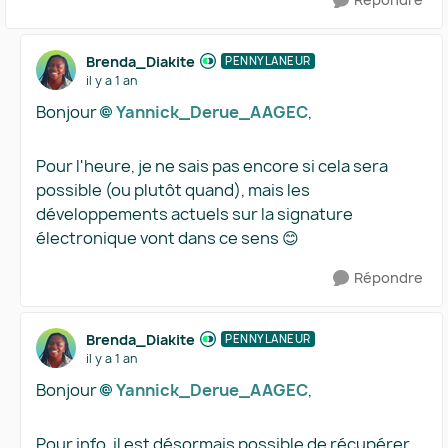
Brenda_Diakite
PENNYLANEUR
il y a 1 an
Bonjour
Yannick_Derue_AAGEC​
,
Pour l'heure, je ne sais pas encore si cela sera
possible (ou plutôt quand), mais les
développements actuels sur la signature
électronique vont dans ce sens 😊
Répondre
Brenda_Diakite
PENNYLANEUR
il y a 1 an
Bonjour
Yannick_Derue_AAGEC​
,
Pour info, il est désormais possible de récupérer