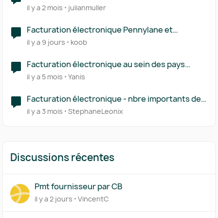
il y a 2 mois
julianmuller
Facturation électronique Pennylane et
Spendesk
il y a 9 jours
koob
Facturation électronique au sein des pays
membres de l'UE
il y a 5 mois
Yanis
Facturation électronique - nbre importants de
ligne de facturation
il y a 3 mois
StephaneLeonix
Discussions récentes
Pmt fournisseur par CB
il y a 2 jours
VincentC