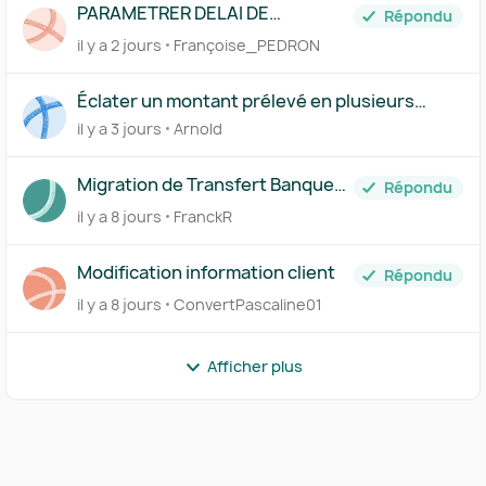
PARAMETRER DELAI DE
Répondu
PAIEMENT FICHE FOURNISSEUR
il y a 2 jours
Françoise_PEDRON
Éclater un montant prélevé en plusieurs
comptes via le Centre des règles
il y a 3 jours
Arnold
Migration de Transfert Banque
Répondu
vers Pennylane
il y a 8 jours
FranckR
Modification information client
Répondu
il y a 8 jours
ConvertPascaline01
Afficher plus