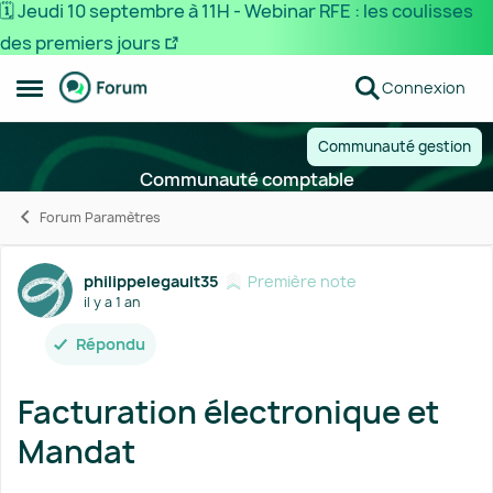
🗓️ Jeudi 10 septembre à 11H - Webinar RFE : les coulisses
des premiers jours
Passer au contenu
Connexion
Ouvrir Menu Latéral
Communauté gestion
Communauté comptable
Forum Paramètres
Forum Discussion
philippelegault35
Première note
il y a 1 an
Répondu
Facturation électronique et
Mandat