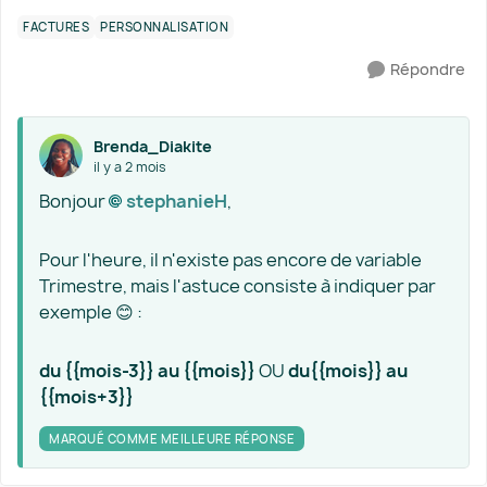
FACTURES
PERSONNALISATION
Répondre
Brenda_Diakite
il y a 2 mois
Bonjour
stephanieH​
,
Pour l'heure, il n'existe pas encore de variable
Trimestre, mais l'astuce consiste à indiquer par
exemple 😊 :
du {{mois-3}} au {{mois}}
OU
du{{mois}} au
{{mois+3}}
MARQUÉ COMME MEILLEURE RÉPONSE