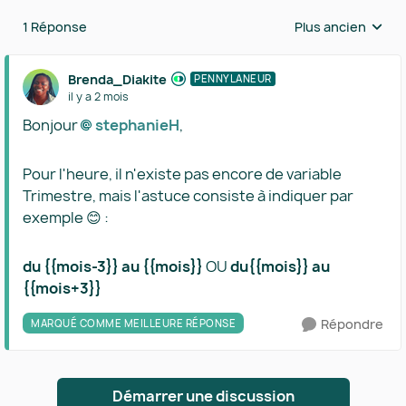
1 Réponse
Plus ancien
Réponses triées 
Brenda_Diakite
PENNYLANEUR
il y a 2 mois
Bonjour
stephanieH​
,
Pour l'heure, il n'existe pas encore de variable
Trimestre, mais l'astuce consiste à indiquer par
exemple 😊 :
du {{mois-3}} au {{mois}}
OU
du{{mois}} au
{{mois+3}}
Répondre
MARQUÉ COMME MEILLEURE RÉPONSE
Démarrer une discussion