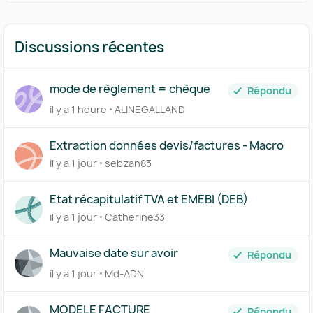
Discussions récentes
mode de règlement = chèque
Répondu
il y a 1 heure
ALINEGALLAND
Extraction données devis/factures - Macro
il y a 1 jour
sebzan83
Etat récapitulatif TVA et EMEBI (DEB)
il y a 1 jour
Catherine33
Mauvaise date sur avoir
Répondu
il y a 1 jour
Md-ADN
MODELE FACTURE
Répondu