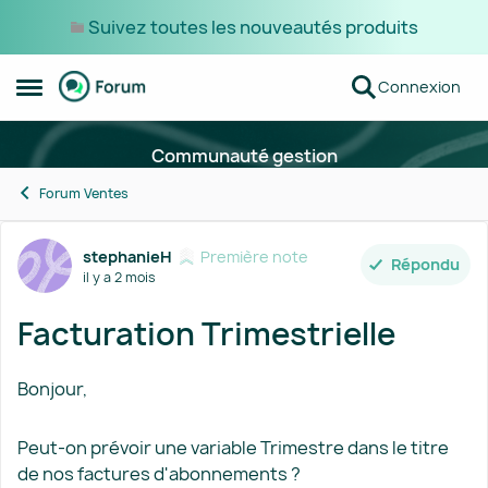
Suivez toutes les nouveautés produits
Passer au contenu
Connexion
Ouvrir Menu Latéral
Communauté gestion
Forum Ventes
Forum Discussion
stephanieH
Première note
Répondu
il y a 2 mois
Facturation Trimestrielle
Bonjour,
Peut-on prévoir une variable Trimestre dans le titre
de nos factures d'abonnements ?