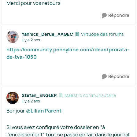
Merci pour vos retours
Répondre
Yannick_Derue_AAGEC
Virtuose des forums
il y a 2 ans
https://community.pennylane.com/ideas/prorata-
de-tva-1050
Répondre
Stefan_ENGLER
Maestro communautaire
il y a 2 ans
Bonjour
@Lilian Parent
,
Si vous avez configuré votre dossier en “à
l’encaissement” tout se passe en fait dans le journal