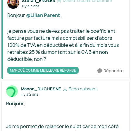
Stefan_ENGLER
Maestro communautaire
il y a 3 ans
Bonjour
@Lilian Parent
,
je pense vous ne devez pas traiter le coefficient
facture par facture mais comptabiliser d’abors
100% de TVA en déductible et à la fin du mois vous
retraitez 25 % du montant sur la CA 3 en non
déductible, non ?
Répondre
MARQUÉ COMME MEILLEURE RÉPONSE
Manon_DUCHESNE
Écho naissant
il y a 2 ans
Bonjour,
Je me permet de relancer le sujet car de mon côté