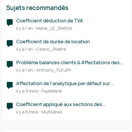
Sujets recommandés
Coefficient déduction de TVA
il y a 1 an
Marie_LE_BARON
Coefficient de durée de location
il y a 1 an
Cedric_Rivière
Problème balances clients & Affectations des
transactions
il y a 1 an
Anthony_FLEURY
Affectation de l'analytique par défaut sur
certains comptes
il y a 9 mois
FayeMarie
Coefficient appliqué aux sections des
devis/factures
il y a 6 mois
Multiviews