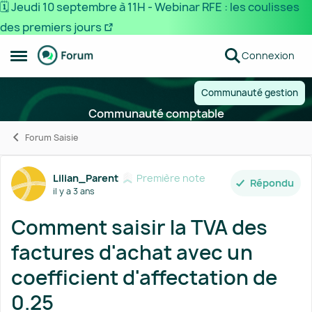
🗓️ Jeudi 10 septembre à 11H - Webinar RFE : les coulisses
des premiers jours
Passer au contenu
Connexion
Ouvrir Menu Latéral
Communauté gestion
Communauté comptable
Forum Saisie
Forum Discussion
Lilian_Parent
Première note
Répondu
il y a 3 ans
Comment saisir la TVA des
factures d'achat avec un
coefficient d'affectation de
0.25