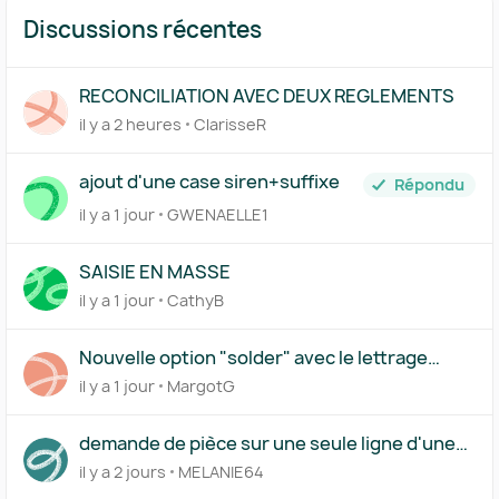
Discussions récentes
RECONCILIATION AVEC DEUX REGLEMENTS
il y a 2 heures
ClarisseR
ajout d'une case siren+suffixe
Répondu
il y a 1 jour
GWENAELLE1
SAISIE EN MASSE
il y a 1 jour
CathyB
Nouvelle option "solder" avec le lettrage
partiel
il y a 1 jour
MargotG
demande de pièce sur une seule ligne d'une
transaction
il y a 2 jours
MELANIE64