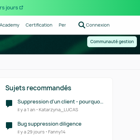
rs jours
Academy
Certification
Pennylane
Connexion
Centre d'aide
Forum R
Communauté gestion
Sujets recommandés
Suppression d'un client - pourquoi
"action impossible" ?
il y a 1 an
Katarzyna_LUCAS
Bug suppression diligence
il y a 29 jours
Fanny14