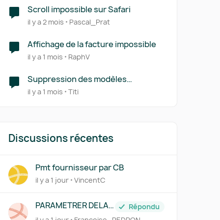
Scroll impossible sur Safari
il y a 2 mois
Pascal_Prat
Affichage de la facture impossible
il y a 1 mois
RaphV
Suppression des modèles
d'imports
il y a 1 mois
Titi
Discussions récentes
Pmt fournisseur par CB
il y a 1 jour
VincentC
PARAMETRER DELAI
Répondu
DE PAIEMENT FICHE
il y a 1 jour
Françoise_PEDRON