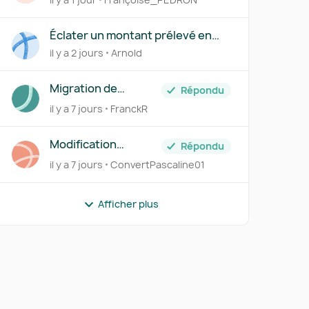
FOURNISSEUR
Éclater un montant prélevé en
plusieurs comptes via le Centre
il y a 2 jours
Arnold
des règles
Migration de
Répondu
Transfert Banque
il y a 7 jours
FranckR
vers Pennylane
r
Modification
Répondu
information client
il y a 7 jours
ConvertPascaline01
Afficher plus