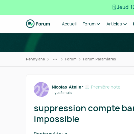
🗓️ Jeudi
Passer au contenu
Accueil
Forum
Articles
Pennylane
Forum
Forum Paramètres
Forum Discussion
Nicolas-Atelier
Première note
il y a 5 mois
suppression compte ban
impossible