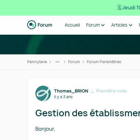
🗓️ Jeudi
Passer au contenu
Accueil
Forum
Articles
Pennylane
Forum
Forum Paramètres
Forum Discussion
Thomas_BRION
Première note
il y a 3 ans
Gestion des établissme
Bonjour,