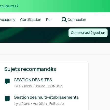
rs jours
Academy
Certification
Pennylane
Connexion
Centre d'aide
Forum R
Communauté gestion
Sujets recommandés
GESTION DES SITES
il y a 2 mois
Souad_DONDON
Gestion des multi-établissements
il y a 2 ans
Aurélien_Feltesse