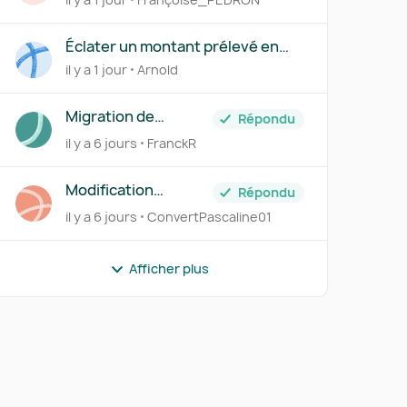
FOURNISSEUR
Éclater un montant prélevé en
plusieurs comptes via le Centre
il y a 1 jour
Arnold
des règles
Migration de
Répondu
Transfert Banque
il y a 6 jours
FranckR
vers Pennylane
Modification
Répondu
information client
il y a 6 jours
ConvertPascaline01
Afficher plus