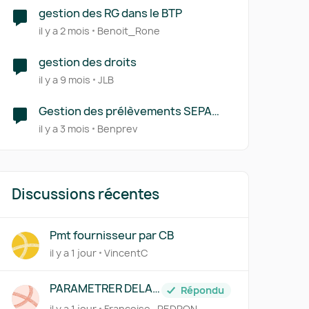
gestion des RG dans le BTP
il y a 2 mois
Benoit_Rone
gestion des droits
il y a 9 mois
JLB
Gestion des prélèvements SEPA
clients
il y a 3 mois
Benprev
Discussions récentes
r
Pmt fournisseur par CB
il y a 1 jour
VincentC
PARAMETRER DELAI
Répondu
DE PAIEMENT FICHE
il y a 1 jour
Françoise_PEDRON