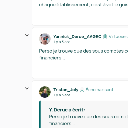
chaque établissement, c’est à votre guise
Yannick_Derue_AAGEC
Virtuose 
il y a 3 ans
Perso je trouve que des sous comptes ce
financiers...
Tristan_Joly
Écho naissant
il y a 3 ans
Y. Derue a écrit:
Perso je trouve que des sous compte
financiers...