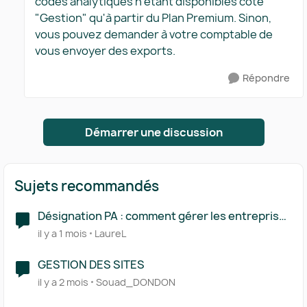
codes analytiques n'étant disponibles côté
"Gestion" qu'à partir du Plan Premium. Sinon,
vous pouvez demander à votre comptable de
vous envoyer des exports.
Répondre
Démarrer une discussion
Sujets recommandés
Désignation PA : comment gérer les entreprises
multi-établissements (SIREN/SIRET) ?
il y a 1 mois
LaureL
GESTION DES SITES
il y a 2 mois
Souad_DONDON