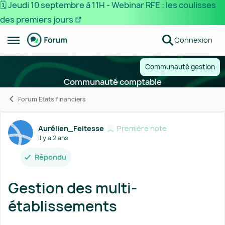
🗓️ Jeudi 10 septembre à 11H - Webinar RFE : les coulisses
des premiers jours
Passer au contenu
Connexion
Ouvrir Menu Latéral
Communauté gestion
Communauté comptable
Forum Etats financiers
Forum Discussion
Aurélien_Feltesse
Première note
il y a 2 ans
Répondu
Gestion des multi-
établissements