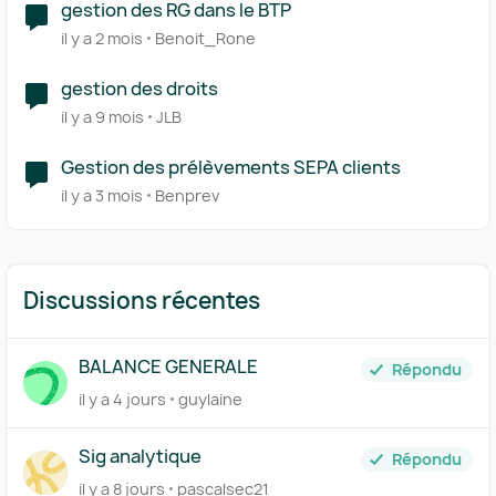
gestion des RG dans le BTP
il y a 2 mois
Benoit_Rone
gestion des droits
il y a 9 mois
JLB
Gestion des prélèvements SEPA clients
il y a 3 mois
Benprev
Discussions récentes
BALANCE GENERALE
Répondu
il y a 4 jours
guylaine
Sig analytique
Répondu
il y a 8 jours
pascalsec21