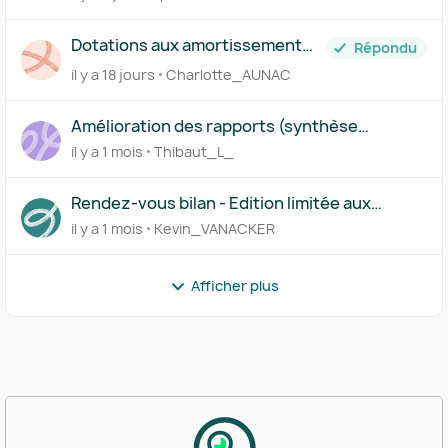
Dotations aux amortissement
Répondu
prévisionnelles
il y a 18 jours
Charlotte_AUNAC
Amélioration des rapports (synthèse
financière et rendez-vous bilan)
il y a 1 mois
Thibaut_L_
Rendez-vous bilan - Edition limitée aux
administrateurs
il y a 1 mois
Kevin_VANACKER
Afficher plus