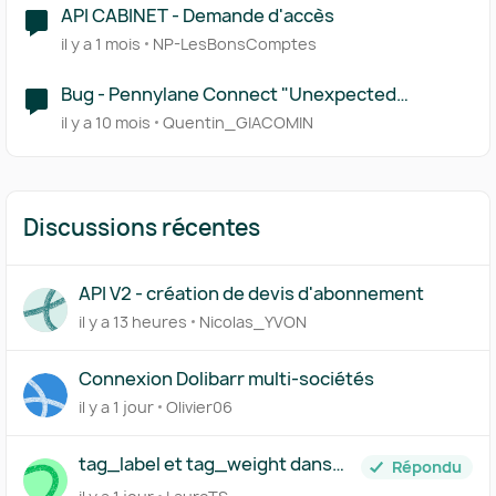
API CABINET - Demande d'accès
il y a 1 mois
NP-LesBonsComptes
Bug - Pennylane Connect "Unexpected
Application Error!"
il y a 10 mois
Quentin_GIACOMIN
Discussions récentes
API V2 - création de devis d'abonnement
il y a 13 heures
Nicolas_YVON
Connexion Dolibarr multi-sociétés
il y a 1 jour
Olivier06
tag_label et tag_weight dans
Répondu
l'API