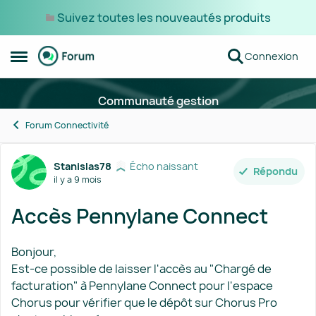
Suivez toutes les nouveautés produits
Passer au contenu
Connexion
Ouvrir Menu Latéral
Communauté gestion
Forum Connectivité
Forum Discussion
Stanislas78
Écho naissant
Répondu
il y a 9 mois
Accès Pennylane Connect
Bonjour,
Est-ce possible de laisser l'accès au "Chargé de
facturation" à Pennylane Connect pour l'espace
Chorus pour vérifier que le dépôt sur Chorus Pro