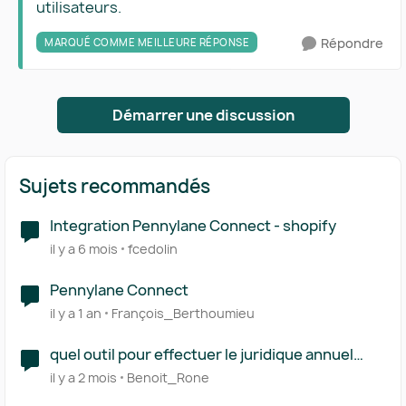
utilisateurs.
Répondre
MARQUÉ COMME MEILLEURE RÉPONSE
Démarrer une discussion
Sujets recommandés
Integration Pennylane Connect - shopify
il y a 6 mois
fcedolin
Pennylane Connect
il y a 1 an
François_Berthoumieu
quel outil pour effectuer le juridique annuel
connecté à Pennylane
il y a 2 mois
Benoit_Rone