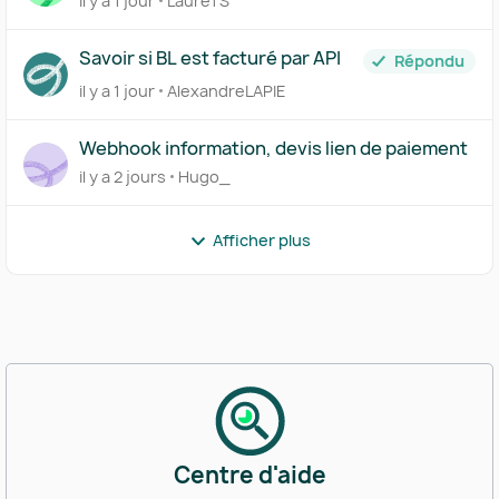
il y a 1 jour
LaureTS
Savoir si BL est facturé par API
Répondu
il y a 1 jour
AlexandreLAPIE
Webhook information, devis lien de paiement
il y a 2 jours
Hugo_
Afficher plus
Centre d'aide