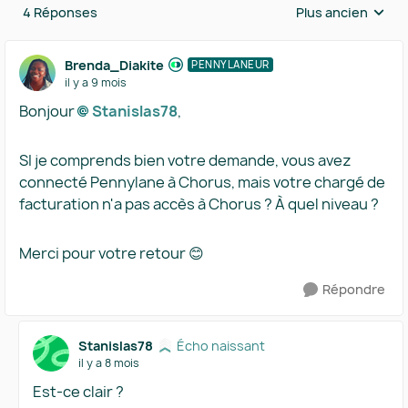
4 Réponses
Plus ancien
Réponses triées 
Brenda_Diakite
PENNYLANEUR
il y a 9 mois
Bonjour
Stanislas78​
,
SI je comprends bien votre demande, vous avez
connecté Pennylane à Chorus, mais votre chargé de
facturation n'a pas accès à Chorus ? À quel niveau ?
Merci pour votre retour 😊
Répondre
Stanislas78
Écho naissant
il y a 8 mois
Est-ce clair ?