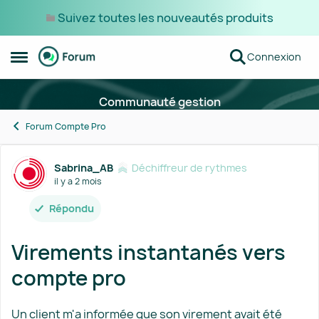
Suivez toutes les nouveautés produits
Passer au contenu
Connexion
Ouvrir Menu Latéral
Communauté gestion
Forum Compte Pro
Forum Discussion
Sabrina_AB
Déchiffreur de rythmes
il y a 2 mois
Répondu
Virements instantanés vers
compte pro
Un client m'a informée que son virement avait été