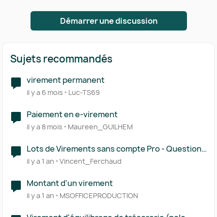
Démarrer une discussion
Sujets recommandés
virement permanent
il y a 6 mois
Luc-TS69
Paiement en e-virement
il y a 8 mois
Maureen_GUILHEM
Lots de Virements sans compte Pro - Questions
et Suggestions
il y a 1 an
Vincent_Ferchaud
Montant d'un virement
il y a 1 an
MSOFFICEPRODUCTION