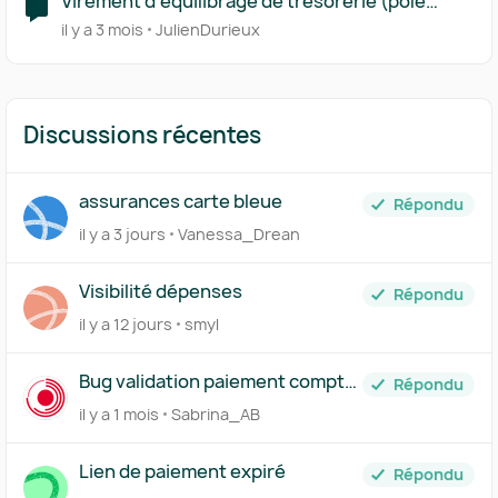
Virement d'équilibrage de trésorerie (pole
bancaire)
il y a 3 mois
JulienDurieux
Discussions récentes
assurances carte bleue
Répondu
il y a 3 jours
Vanessa_Drean
Visibilité dépenses
Répondu
il y a 12 jours
smyl
Bug validation paiement compte
Répondu
pro
il y a 1 mois
Sabrina_AB
Lien de paiement expiré
Répondu