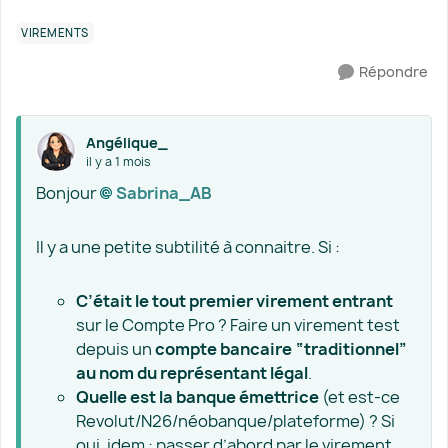
VIREMENTS
Répondre
Angélique_
il y a 1 mois
Bonjour
Sabrina_AB​
Il y a une petite subtilité à connaitre. Si :
C’était le tout premier virement entrant
sur le Compte Pro ? Faire un virement test
depuis un
compte bancaire “traditionnel”
au nom du représentant légal
.
Quelle est la banque émettrice
(et est-ce
Revolut/N26/néobanque/plateforme) ? Si
oui, idem : passer d’abord par le virement