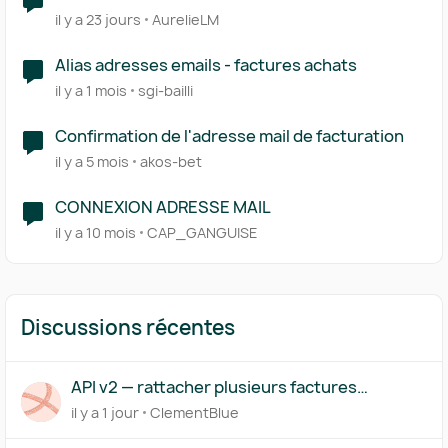
il y a 23 jours
AurelieLM
Alias adresses emails - factures achats
il y a 1 mois
sgi-bailli
Confirmation de l'adresse mail de facturation
il y a 5 mois
akos-bet
CONNEXION ADRESSE MAIL
il y a 10 mois
CAP_GANGUISE
Discussions récentes
API v2 — rattacher plusieurs factures
(acompte/solde) à un même devis
il y a 1 jour
ClementBlue