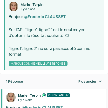
Marie_Terpin
il y a 3 ans
Bonjour
@Frederic CLAUSSET
Sur l’API, “ligne1, ligne2” est le seul moyen
d’obtenir le résultat souhaité. 😊
“ligne1\rligne2” ne sera pas accepté comme
format.
MARQUÉ COMME MEILLEURE RÉPONSE
1 Réponse
Plus ancien
Réponses triées 
Marie_Terpin
PENNYLANEUR
il y a 3 ans
Bonjour
@Frederic CLAUSSET