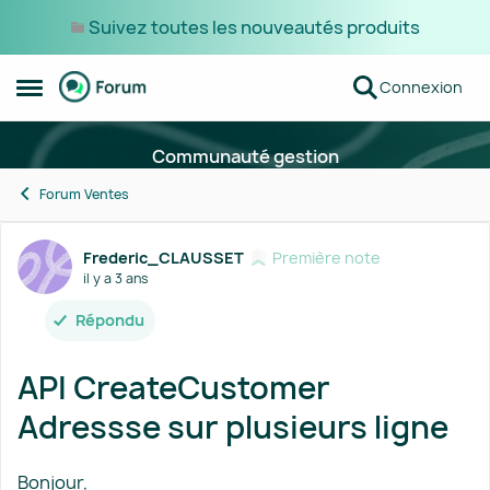
Suivez toutes les nouveautés produits
Passer au contenu
Connexion
Ouvrir Menu Latéral
Communauté gestion
Forum Ventes
Forum Discussion
Frederic_CLAUSSET
Première note
il y a 3 ans
Répondu
API CreateCustomer
Adressse sur plusieurs ligne
Bonjour,