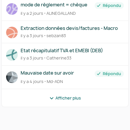
mode de règlement = chèque
Répondu
il y a 2 jours
ALINEGALLAND
Extraction données devis/factures - Macro
il y a 3 jours
sebzan83
Etat récapitulatif TVA et EMEBI (DEB)
il y a 3 jours
Catherine33
Mauvaise date sur avoir
Répondu
il y a 4 jours
Md-ADN
Afficher plus