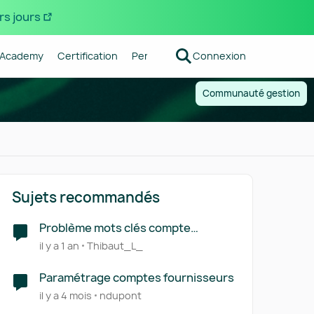
rs jours
Academy
Certification
Pennylane
Connexion
Centre d'aide
Forum R
Communauté gestion
Sujets recommandés
Problème mots clés compte
fournisseurs
il y a 1 an
Thibaut_L_
Paramétrage comptes fournisseurs
il y a 4 mois
ndupont