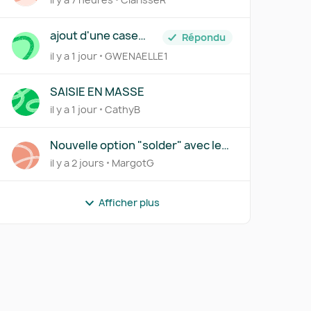
ajout d'une case
Répondu
siren+suffixe
il y a 1 jour
GWENAELLE1
SAISIE EN MASSE
il y a 1 jour
CathyB
Nouvelle option "solder" avec le
lettrage partiel
il y a 2 jours
MargotG
Afficher plus