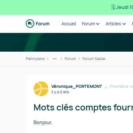
🗓️ Jeudi
Passer au contenu
Accueil
Forum
Articles
Pennylane
Forum
Forum Saisie
Forum Discussion
Véronique_PORTEMONT
Première n
il y a 2 ans
Mots clés comptes four
Bonjour,