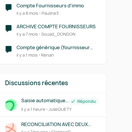
Compte Fournisseurs d'immo
il y a 8 mois
Pauline3
ARCHIVE COMPTE FOURNISSEURS
il y a 7 mois
Souad_DONDON
Compte générique (fournisseur
divers, transports, restaurants...)
il y a 1 mois
Renan
Discussions récentes
Saisie automatique
Répondu
des factures traitée
il y a 1 heure
JulieQUETY
par Pennylane
RECONCILIATION AVEC DEUX
REGLEMENTS
il y a 7 heures
ClarisseR