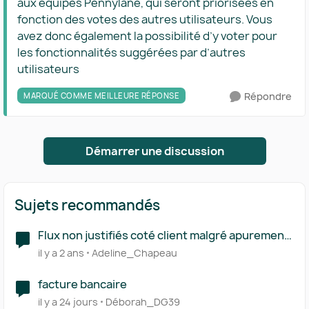
aux équipes Pennylane, qui seront priorisées en
fonction des votes des autres utilisateurs. Vous
avez donc également la possibilité d’y voter pour
les fonctionnalités suggérées par d’autres
utilisateurs
Répondre
MARQUÉ COMME MEILLEURE RÉPONSE
Démarrer une discussion
Sujets recommandés
Flux non justifiés coté client malgré apurement
dans l'interface "comptabilité"
il y a 2 ans
Adeline_Chapeau
facture bancaire
il y a 24 jours
Déborah_DG39