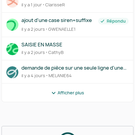
il y a 1 jour
ClarisseR
ajout d'une case siren+suffixe
Répondu
il y a 2 jours
GWENAELLE1
SAISIE EN MASSE
il y a 2 jours
CathyB
demande de pièce sur une seule ligne d'une
transaction
il y a 4 jours
MELANIE64
Afficher plus