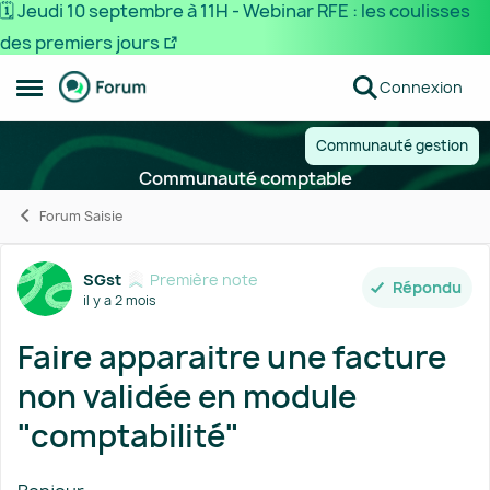
🗓️ Jeudi 10 septembre à 11H - Webinar RFE : les coulisses
des premiers jours
Passer au contenu
Connexion
Ouvrir Menu Latéral
Communauté gestion
Communauté comptable
Forum Saisie
Forum Discussion
SGst
Première note
Répondu
il y a 2 mois
Faire apparaitre une facture
non validée en module
"comptabilité"