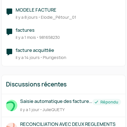
MODELE FACTURE
il y a 8 jours
Elodie_Pétour_01
factures
il y a 1 mois
981658230
facture acquittée
il y a 14 jours
Plurigestion
Discussions récentes
Saisie automatique des factures
Répondu
traitée par Pennylane
il y a 1 jour
JulieQUETY
RECONCILIATION AVEC DEUX REGLEMENTS