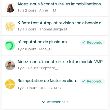
Aidez-nous à construire les immobilisations
par composants
il y a 2 jours
Anne__M
💡Beta test Autopilot revision : on a besoin de
vous !
il y a 3 jours
ThomasBergalet
réimputation de plusieurs
Répondu
achats en CC d'associé
il y a 8 jours
Nina_U
Aidez-nous à construire le futur module VMP
il y a 10 jours
Baptiste_F
Réimputation de factures clients
Répondu
générée sur Pennylane
il y a 11 jours
JCCASTREC
interdite!
Afficher plus