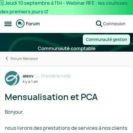
🗓️ Jeudi 10 septembre à 11H - Webinar RFE : les coulisses
des premiers jours
Passer au contenu
Connexion
Ouvrir Menu Latéral
Communauté gestion
Communauté comptable
Forum Révision
Forum Discussion
alexv
Première note
il y a 1 an
Mensualisation et PCA
Bonjour,
nous livrons des prestations de services à nos clients