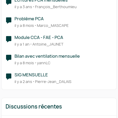
Ecritures PCA mensuelles
il y a 3 ans
François_Berthoumieu
Problème PCA
il y a 8 mois
Marco_MASCAPE
Module CCA - FAE - PCA
il y a 1 an
Antoine_JAUNET
Bilan avec ventilation mensuelle
il y a 8 mois
yannLC
SIG MENSUELLE
il y a 2 ans
Pierre-Jean_DALAIS
Discussions récentes