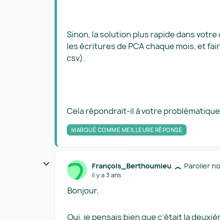
Sinon, la solution plus rapide dans votre
les écritures de PCA chaque mois, et fa
csv).
Cela répondrait-il à votre problématique
MARQUÉ COMME MEILLEURE RÉPONSE
François_Berthoumieu
Parolier n
il y a 3 ans
Bonjour,
Oui, je pensais bien que c’était la deuxiè