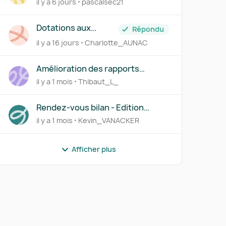
il y a 6 jours
pascalsec21
Dotations aux
Répondu
amortissement
il y a 16 jours
Charlotte_AUNAC
prévisionnelles
Amélioration des rapports
(synthèse financière et rendez-
il y a 1 mois
Thibaut_L_
vous bilan)
Rendez-vous bilan - Edition
limitée aux administrateurs
il y a 1 mois
Kevin_VANACKER
Afficher plus