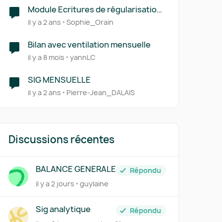
Module Ecritures de régularisation
/ Cut-off (CCA, PCA, FNP, FAE)
il y a 2 ans
Sophie_Orain
Bilan avec ventilation mensuelle
il y a 8 mois
yannLC
SIG MENSUELLE
il y a 2 ans
Pierre-Jean_DALAIS
Discussions récentes
BALANCE GENERALE
Répondu
il y a 2 jours
guylaine
Sig analytique
Répondu