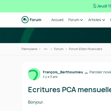
🗓️ Jeudi
Passer au contenu
Accueil
Forum
Articles
Pennylane
Forum
Forum Etats financiers
Forum Discussion
François_Berthoumieu
Parolier nov
il y a 3 ans
Ecritures PCA mensuell
Bonjour,