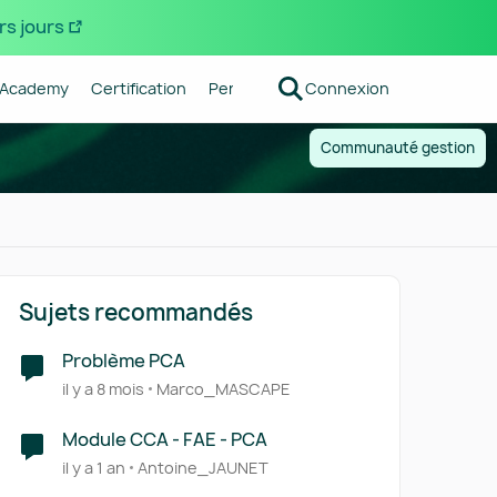
rs jours
Academy
Certification
Pennylane
Connexion
Centre d'aide
Forum R
Communauté gestion
Sujets recommandés
Problème PCA
il y a 8 mois
Marco_MASCAPE
Module CCA - FAE - PCA
il y a 1 an
Antoine_JAUNET