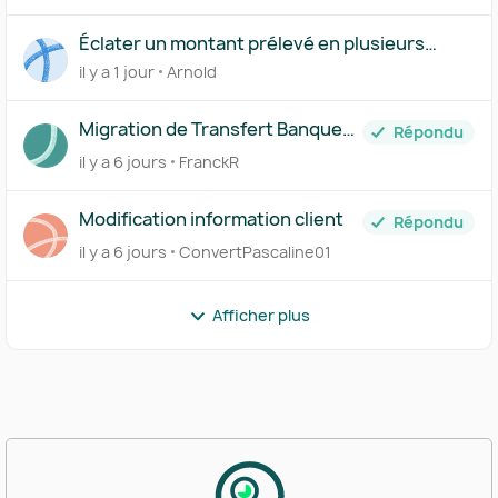
Éclater un montant prélevé en plusieurs
comptes via le Centre des règles
il y a 1 jour
Arnold
Migration de Transfert Banque
Répondu
vers Pennylane
il y a 6 jours
FranckR
Modification information client
Répondu
il y a 6 jours
ConvertPascaline01
Afficher plus