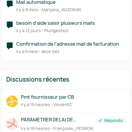
Mail automatique
il y a 9 mois
Marijana_KOZOKAR
besoin d'aide saisir plusieurs mails
il y a 12 jours
Plurigestion
Confirmation de l'adresse mail de facturation
il y a 5 mois
akos-bet
Discussions récentes
Pmt fournisseur par CB
il y a 19 heures
VincentC
PARAMETRER DELAI DE
Répondu
PAIEMENT FICHE FOURNISSEUR
il y a 19 heures
Françoise_PEDRON