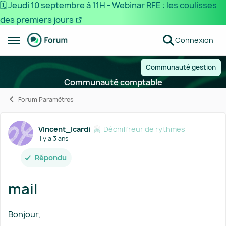
🗓️ Jeudi 10 septembre à 11H - Webinar RFE : les coulisses
des premiers jours
Passer au contenu
Connexion
Ouvrir Menu Latéral
Communauté gestion
Communauté comptable
Forum Paramètres
Forum Discussion
VIncent_Icardi
Déchiffreur de rythmes
il y a 3 ans
Répondu
mail
Bonjour,