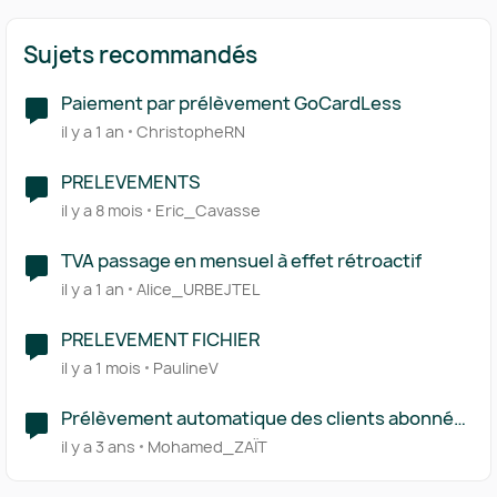
Sujets recommandés
Paiement par prélèvement GoCardLess
il y a 1 an
ChristopheRN
PRELEVEMENTS
il y a 8 mois
Eric_Cavasse
TVA passage en mensuel à effet rétroactif
il y a 1 an
Alice_URBEJTEL
PRELEVEMENT FICHIER
il y a 1 mois
PaulineV
Prélèvement automatique des clients abonnés
avec GoCardless
il y a 3 ans
Mohamed_ZAÏT