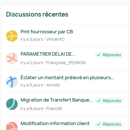
Discussions récentes
Pmt fournisseur par CB
il y a 2 jours
VincentC
PARAMETRER DELAI DE
Répondu
PAIEMENT FICHE FOURNISSEUR
il y a 2 jours
Françoise_PEDRON
Éclater un montant prélevé en plusieurs
comptes via le Centre des règles
il y a 3 jours
Arnold
Migration de Transfert Banque
Répondu
vers Pennylane
il y a 8 jours
FranckR
Modification information client
Répondu