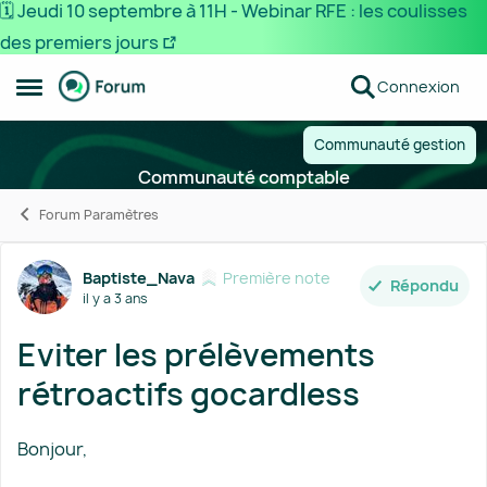
🗓️ Jeudi 10 septembre à 11H - Webinar RFE : les coulisses
des premiers jours
Passer au contenu
Connexion
Ouvrir Menu Latéral
Communauté gestion
Communauté comptable
Forum Paramètres
Forum Discussion
Baptiste_Nava
Première note
Répondu
il y a 3 ans
Eviter les prélèvements
rétroactifs gocardless
Bonjour,