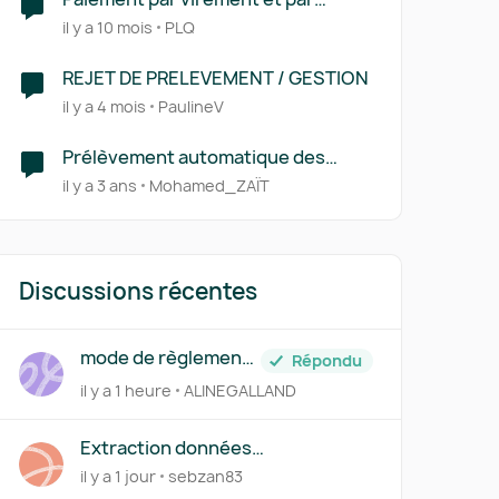
prélèvement
il y a 10 mois
PLQ
REJET DE PRELEVEMENT / GESTION
il y a 4 mois
PaulineV
Prélèvement automatique des
clients abonnés avec GoCardless
il y a 3 ans
Mohamed_ZAÏT
Discussions récentes
mode de règlement
Répondu
= chèque
il y a 1 heure
ALINEGALLAND
Extraction données
devis/factures - Macro
il y a 1 jour
sebzan83