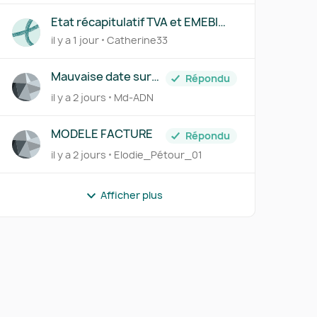
Etat récapitulatif TVA et EMEBI
(DEB)
il y a 1 jour
Catherine33
r
Mauvaise date sur
Répondu
avoir
il y a 2 jours
Md-ADN
MODELE FACTURE
Répondu
il y a 2 jours
Elodie_Pétour_01
Afficher plus