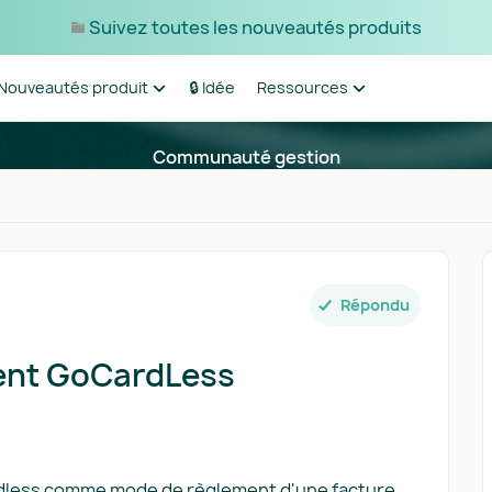
Suivez toutes les nouveautés produits
Nouveautés produit
🔒 Idée
Ressources
Communauté gestion
Répondu
ent GoCardLess
ardless comme mode de règlement d'une facture