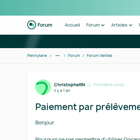
Passer au contenu
Accueil
Forum
Articles
Pennylane
Forum
Forum Ventes
Forum Discussion
ChristopheRN
Première note
il y a 1 an
Paiement par prélèvem
Bonjour.
Pourquoi ne pas permettre d'utiliser Goc