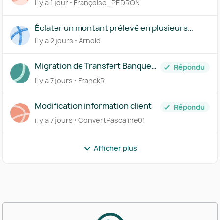
il y a 1 jour
Françoise_PEDRON
Éclater un montant prélevé en plusieurs
comptes via le Centre des règles
il y a 2 jours
Arnold
Migration de Transfert Banque
Répondu
vers Pennylane
il y a 7 jours
FranckR
Modification information client
Répondu
il y a 7 jours
ConvertPascaline01
Afficher plus