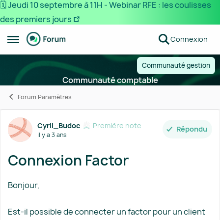
🗓️ Jeudi 10 septembre à 11H - Webinar RFE : les coulisses
des premiers jours
Passer au contenu
Connexion
Ouvrir Menu Latéral
Communauté gestion
Communauté comptable
Forum Paramètres
Forum Discussion
Cyril_Budoc
Première note
Répondu
il y a 3 ans
Connexion Factor
Bonjour,
Est-il possible de connecter un factor pour un client