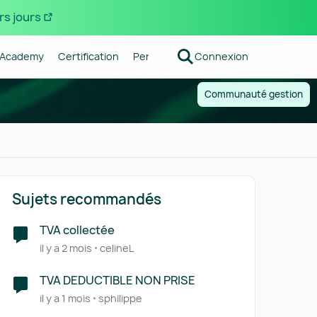
rs jours
Academy
Certification
Pennylane
Connexion
Centre d'aide
Forum R
Communauté gestion
Sujets recommandés
TVA collectée
il y a 2 mois
celineL
TVA DEDUCTIBLE NON PRISE
il y a 1 mois
sphilippe