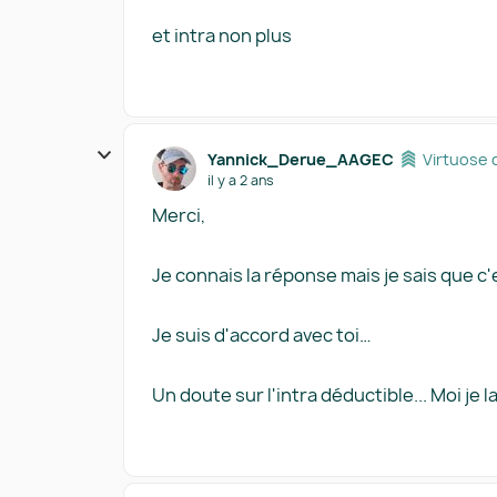
et intra non plus
Yannick_Derue_AAGEC
Virtuose 
il y a 2 ans
Merci,
Je connais la réponse mais je sais que c
Je suis d'accord avec toi…
Un doute sur l'intra déductible... Moi je la