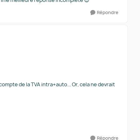
omme meilleure réponse incomplète 😉
Répondre
ompte de la TVA intra+auto... Or, cela ne devrait
Répondre