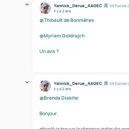
Yannick_Derue_AAGEC
Virtuose 
il y a 2 ans
@Thibault de Bonnières
@Myriam Goldrajch
Un avis ?
Yannick_Derue_AAGEC
Virtuose 
il y a 2 ans
@Brenda Diakite
Bonjour,