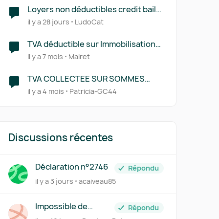
Loyers non déductibles credit bail
véhicules
il y a 28 jours
LudoCat
TVA déductible sur Immobilisation
BIENS
il y a 7 mois
Mairet
TVA COLLECTEE SUR SOMMES
PERCUES
il y a 4 mois
Patricia-GC44
Discussions récentes
Déclaration n°2746
Répondu
il y a 3 jours
acaiveau85
Impossible de
Répondu
déclarer l'acompte