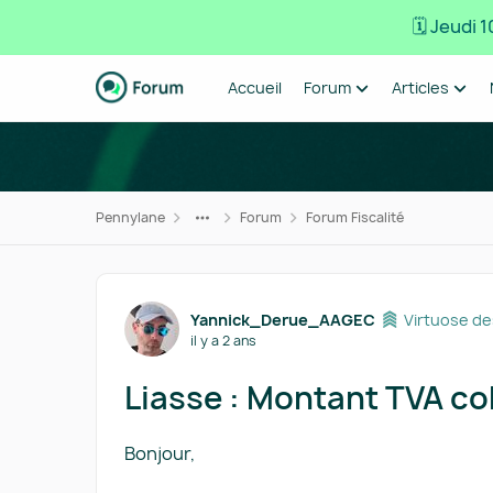
🗓️ Jeudi
Passer au contenu
Accueil
Forum
Articles
Pennylane
Forum
Forum Fiscalité
Forum Discussion
Yannick_Derue_AAGEC
Virtuose d
il y a 2 ans
Liasse : Montant TVA col
Bonjour,