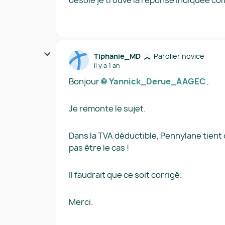
désolé je trouve la réponse indiquée c
Tiphanie_MD
Parolier novice
il y a 1 an
Bonjour
Yannick_Derue_AAGEC​
,
Je remonte le sujet.
Dans la TVA déductible, Pennylane tient c
pas être le cas !
Il faudrait que ce soit corrigé.
Merci.