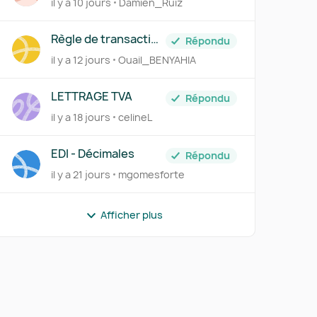
il y a 10 jours
Damien_Ruiz
de TVA du mois de
juillet à néant
Règle de transaction
Répondu
frais bancaires
il y a 12 jours
Ouail_BENYAHIA
LETTRAGE TVA
Répondu
il y a 18 jours
celineL
r
EDI - Décimales
Répondu
il y a 21 jours
mgomesforte
Afficher plus