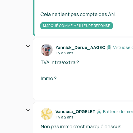
Cela ne tient pas compte des AN.
MARQUÉ COMME MEILLEURE RÉPONSE
Yannick_Derue_AAGEC
Virtuose 
il y a 2 ans
TVA intra/extra ?
Immo ?
Vanessa_ORGELET
Batteur de me
il y a 2 ans
Non pas immo c’est marqué dessus