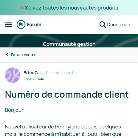
Suivez toutes les nouveautés produits
Passer au contenu
Connexion
Ouvrir Menu Latéral
Communauté gestion
Forum Ventes
Forum Discussion
BriceC
Première note
il y a 5 mois
Numéro de commande client
Bonjour,
Nouvel utilisateur de Pennylane depuis quelques
mois, je commence à m'habituer à l'outil, bien que