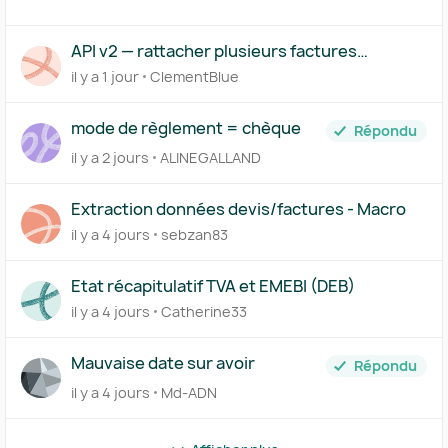
API v2 — rattacher plusieurs factures
(acompte/solde) à un même devis
il y a 1 jour
ClementBlue
mode de règlement = chèque
Répondu
il y a 2 jours
ALINEGALLAND
Extraction données devis/factures - Macro
il y a 4 jours
sebzan83
Etat récapitulatif TVA et EMEBI (DEB)
il y a 4 jours
Catherine33
Mauvaise date sur avoir
Répondu
il y a 4 jours
Md-ADN