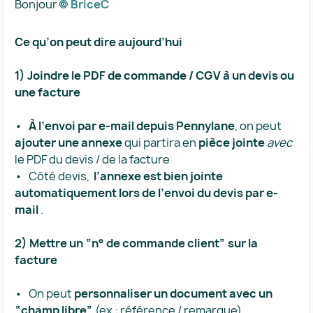
Bonjour
BriceC​
Ce qu’on peut dire aujourd’hui
1) Joindre le PDF de commande / CGV à un devis ou
une facture
• ​
À l’envoi par e-mail depuis Pennylane
​, on peut ​
ajouter une annexe
​ qui partira en ​
pièce jointe
​ ​
avec
le PDF du devis / de la facture
• Côté devis, ​
l’annexe est bien jointe
automatiquement lors de l’envoi du devis par e-
mail
​ .
2) Mettre un “n° de commande client” sur la
facture
• On peut ​
personnaliser un document avec un
“champ libre”
​ (ex : référence / remarque)