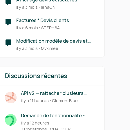
il y a 3 mois
lenaCNF
Factures * Devis clients
il y a 6 mois
STEPH64
Modification modèle de devis et
factures
il y a 3 mois
Mvximee
Discussions récentes
API v2 — rattacher plusieurs
factures (acompte/solde) à un
il y a 11 heures
ClementBlue
même devis
Demande de fonctionnalité -
Règles de catégorisation basées
il y a 12 heures
sur le contenu OCR des factures
Christophe_CHAUDIER