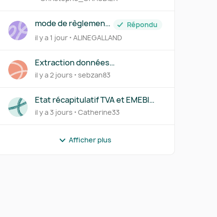
mode de règlement
Répondu
= chèque
il y a 1 jour
ALINEGALLAND
Extraction données
devis/factures - Macro
il y a 2 jours
sebzan83
Etat récapitulatif TVA et EMEBI
(DEB)
il y a 3 jours
Catherine33
Afficher plus