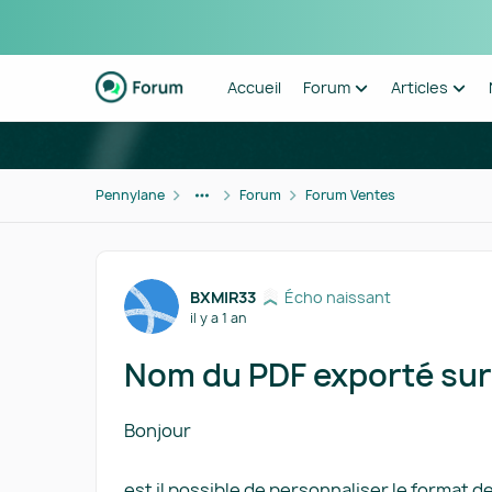
Passer au contenu
Accueil
Forum
Articles
Pennylane
Forum
Forum Ventes
Forum Discussion
BXMIR33
Écho naissant
il y a 1 an
Nom du PDF exporté sur 
Bonjour
est il possible de personnaliser le format de