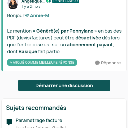
Angélique_
PENNYLANEUR
il y a 2 mois
Bonjour
Annie-M​
La mention
« Généré(e) par Pennylane »
en bas des
PDF (devis/factures) peut être
désactivée
dès lors
que l’entreprise est sur un
abonnement payant
,
dont
Basique
fait partie
Répondre
MARQUÉ COMME MEILLEURE RÉPONSE
Démarrer une discussion
Sujets recommandés
Parametrage facture
il y a 1 an
Antony_Graillot