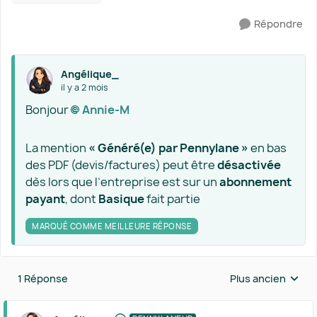
Répondre
Angélique_
il y a 2 mois
Bonjour
Annie-M​
La mention
« Généré(e) par Pennylane »
en bas
des PDF (devis/factures) peut être
désactivée
dès lors que l’entreprise est sur un
abonnement
payant
, dont
Basique
fait partie
MARQUÉ COMME MEILLEURE RÉPONSE
1 Réponse
Plus ancien
Réponses triées 