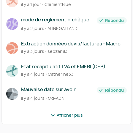
(acompte/solde) à un même devis
il y a 1 jour
ClementBlue
mode de règlement = chèque
Répondu
il y a 2 jours
ALINEGALLAND
Extraction données devis/factures - Macro
il y a 3 jours
sebzan83
Etat récapitulatif TVA et EMEBI (DEB)
il y a 4 jours
Catherine33
Mauvaise date sur avoir
Répondu
il y a 4 jours
Md-ADN
Afficher plus