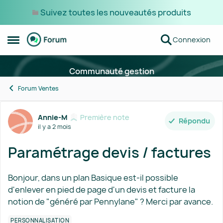
Suivez toutes les nouveautés produits
Passer au contenu
Connexion
Ouvrir Menu Latéral
Communauté gestion
Forum Ventes
Forum Discussion
Annie-M
Première note
Répondu
il y a 2 mois
Paramétrage devis / factures
Bonjour, dans un plan Basique est-il possible
d'enlever en pied de page d'un devis et facture la
notion de "généré par Pennylane" ? Merci par avance.
PERSONNALISATION