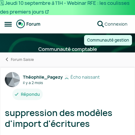
🗓️ Jeudi 10 septembre à 11H - Webinar RFE : les coulisses
des premiers jours
Passer au contenu
Connexion
Ouvrir Menu Latéral
Communauté gestion
Communauté comptable
Forum Saisie
Forum Discussion
Théophile_Pagezy
Écho naissant
il y a 2 mois
Répondu
suppression des modèles
d'import d'écritures