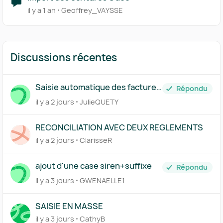
il y a 1 an
Geoffrey_VAYSSE
Discussions récentes
Saisie automatique des factures
Répondu
traitée par Pennylane
il y a 2 jours
JulieQUETY
RECONCILIATION AVEC DEUX REGLEMENTS
il y a 2 jours
ClarisseR
ajout d'une case siren+suffixe
Répondu
il y a 3 jours
GWENAELLE1
SAISIE EN MASSE
il y a 3 jours
CathyB