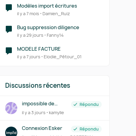
Modèles import écritures
il y a 7 mois
Damien_Ruiz
Bug suppression diligence
il y a 29 jours
Fanny14
MODELE FACTURE
il y a 7 jours
Elodie_Pétour_01
Discussions récentes
impossible de
Répondu
convertir écritures
il y a 3 jours
kamylle
en factures lors
r
import FEC
Connexion Esker
Répondu