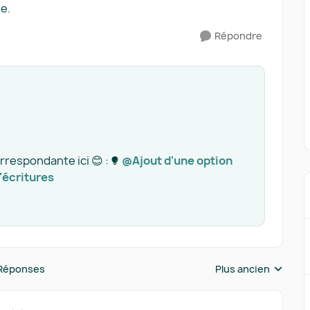
le.
Répondre
orrespondante ici 😊 :
@Ajout d'une option
'écritures
Réponses
Plus ancien
Réponses triées pa