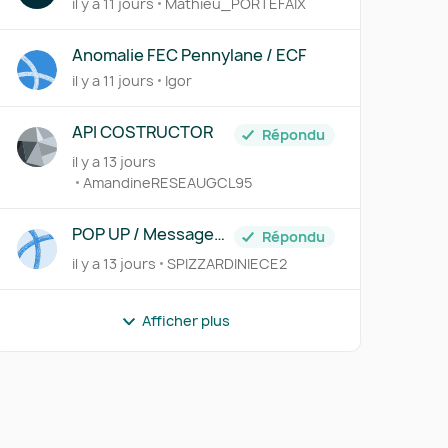
il y a 11 jours
Mathieu_PORTEFAIX
Anomalie FEC Pennylane / ECF
il y a 11 jours
Igor
API COSTRUCTOR
Répondu
il y a 13 jours
AmandineRESEAUGCL95
POP UP / Message
Répondu
hebdomadaire ou
il y a 13 jours
SPIZZARDINIECE2
journalier de dépôts
de factures par un
client
Afficher plus