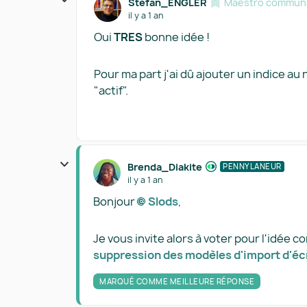
Stefan_ENGLER
Maestro communa
il y a 1 an
Oui
TRES
bonne idée !
Pour ma part j'ai dû ajouter un indice a
"actif".
Brenda_Diakite
PENNYLANEUR
il y a 1 an
Bonjour
Slods​
,
Je vous invite alors à voter pour l'idée c
suppression des modèles d'import d'éc
MARQUÉ COMME MEILLEURE RÉPONSE