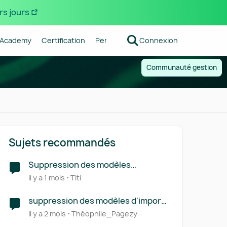
rs jours
Academy
Certification
Pennylane
Connexion
Centre d'aide
Forum R
Communauté gestion
Sujets recommandés
Suppression des modèles
d'imports
il y a 1 mois
Titi
suppression des modèles d'import
d'écritures
il y a 2 mois
Théophile_Pagezy