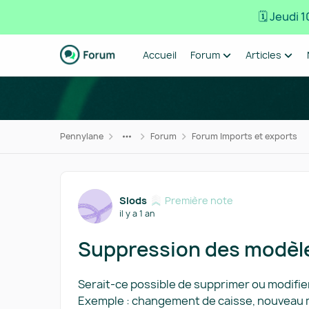
🗓️ Jeudi
Passer au contenu
Accueil
Forum
Articles
Pennylane
Forum
Forum Imports et exports
Forum Discussion
Slods
Première note
il y a 1 an
Suppression des modèle
Serait-ce possible de supprimer ou modifie
Exemple : changement de caisse, nouveau m