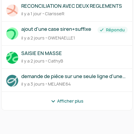
RECONCILIATION AVEC DEUX REGLEMENTS
il y a 1 jour
ClarisseR
ajout d'une case siren+suffixe
Répondu
il y a 2 jours
GWENAELLE1
SAISIE EN MASSE
il y a 2 jours
CathyB
demande de pièce sur une seule ligne d'une
transaction
il y a 3 jours
MELANIE64
Afficher plus