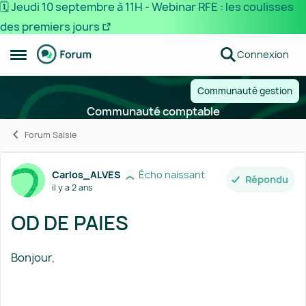
🗓️ Jeudi 10 septembre à 11H - Webinar RFE : les coulisses
des premiers jours
Passer au contenu
Connexion
Ouvrir Menu Latéral
Communauté gestion
Communauté comptable
Forum Saisie
Forum Discussion
Carlos_ALVES
Écho naissant
Répondu
il y a 2 ans
OD DE PAIES
Bonjour,