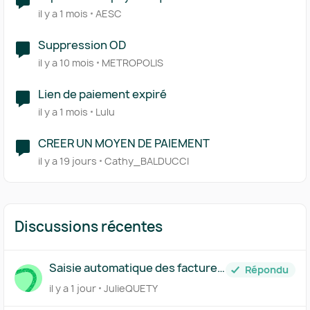
il y a 1 mois
AESC
Suppression OD
il y a 10 mois
METROPOLIS
Lien de paiement expiré
il y a 1 mois
Lulu
CREER UN MOYEN DE PAIEMENT
il y a 19 jours
Cathy_BALDUCCI
Discussions récentes
Saisie automatique des factures
Répondu
traitée par Pennylane
il y a 1 jour
JulieQUETY