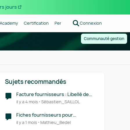
rs jours
Academy
Certification
Pennylane
Connexion
Centre d'aide
Forum R
Communauté gestion
Sujets recommandés
Facture fournisseurs : Libellé de
ligne automatique
il y a 4 mois
Sébastien_SAILLOL
Fiches fournisseurs pour
conformité RFE
il y a 1 mois
Mathieu_Bedel