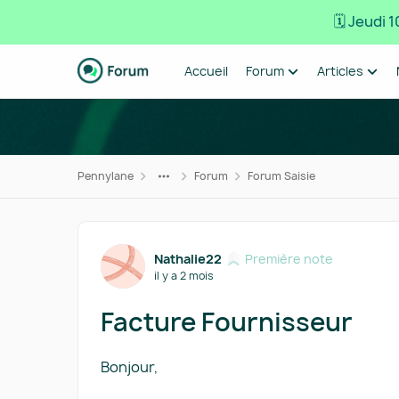
🗓️ Jeudi
Passer au contenu
Accueil
Forum
Articles
Pennylane
Forum
Forum Saisie
Forum Discussion
Nathalie22
Première note
il y a 2 mois
Facture Fournisseur
Bonjour,