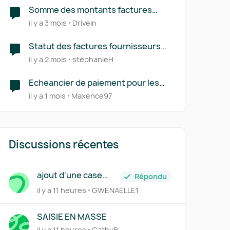
Somme des montants factures
fournisseurs
il y a 3 mois
Drivein
Statut des factures fournisseurs
après validation
il y a 2 mois
stephanieH
Echeancier de paiement pour les
factures Fournisseurs
il y a 1 mois
Maxence97
Discussions récentes
ajout d'une case
Répondu
siren+suffixe
il y a 11 heures
GWENAELLE1
SAISIE EN MASSE
il y a 11 heures
CathyB