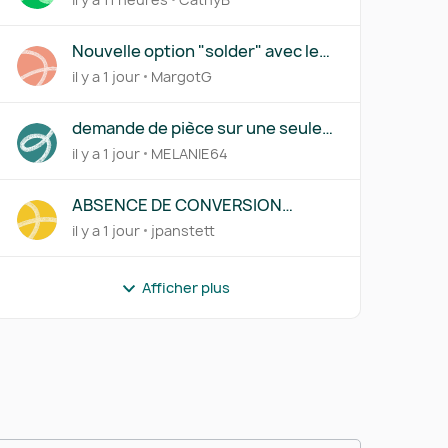
r
Nouvelle option "solder" avec le
lettrage partiel
il y a 1 jour
MargotG
demande de pièce sur une seule
ligne d'une transaction
il y a 1 jour
MELANIE64
ABSENCE DE CONVERSION
AUTOMATIQUE D'UN COMPTE EN
il y a 1 jour
jpanstett
DEVISE SUR UNE SAISIE
MANUELLE
Afficher plus