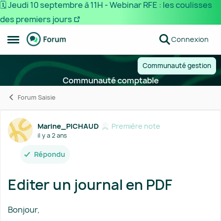
🗓️ Jeudi 10 septembre à 11H - Webinar RFE : les coulisses
des premiers jours
Passer au contenu
Connexion
Ouvrir Menu Latéral
Communauté gestion
Communauté comptable
Forum Saisie
Forum Discussion
Marine_PICHAUD
Première note
il y a 2 ans
Répondu
Editer un journal en PDF
Bonjour,