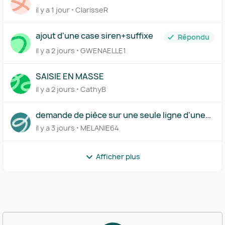
il y a 1 jour
ClarisseR
ajout d'une case siren+suffixe
Répondu
il y a 2 jours
GWENAELLE1
SAISIE EN MASSE
il y a 2 jours
CathyB
demande de pièce sur une seule ligne d'une
transaction
il y a 3 jours
MELANIE64
Afficher plus