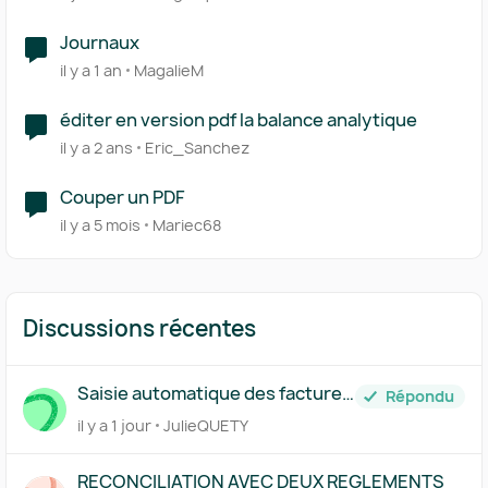
Journaux
il y a 1 an
MagalieM
éditer en version pdf la balance analytique
il y a 2 ans
Eric_Sanchez
Couper un PDF
il y a 5 mois
Mariec68
Discussions récentes
Saisie automatique des factures
Répondu
traitée par Pennylane
il y a 1 jour
JulieQUETY
RECONCILIATION AVEC DEUX REGLEMENTS