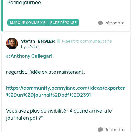
Bonne journée
Répondre
MARQUÉ COMME MEILLEURE RÉPONSE
Stefan_ENGLER
Maestro communautaire
il y a 2 ans
@Anthony Callegari
,
regardez l’idée existe maintenant.
https://community.pennylane.com/ideas/exporter
%2Dun%2Djournal%2Dpdf%2D2391
Vous avez plus de visibilité : A quand arrivera le
journal en pdf ??
Répondre