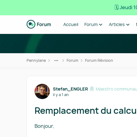
🗓️ Jeudi
Passer au contenu
Accueil
Forum
Articles
Pennylane
Forum
Forum Révision
Forum Discussion
Stefan_ENGLER
Maestro communau
il y a 1 an
Remplacement du calcul 
Bonjour,