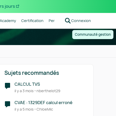
rs jours
Academy
Certification
Pennylane
Connexion
Centre d'aide
Forum R
Communauté gestion
Sujets recommandés
CALCUL TVS
il y a 3 mois
nberthelot29
CVAE : 1329DEF calcul erroné
il y a 5 mois
ChloeMic