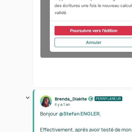
Brenda_Diakite
PENNYLANEUR
il y a 1 an
Bonjour
@Stefan ENGLER
,
Effectivement, après avoir testé de mon 