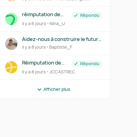
réimputation de
Répondu
plusieurs achats en
il y a 6 jours
Nina_U
CC d'associé
Aidez-nous à construire le futur
module VMP
il y a 8 jours
Baptiste_F
Réimputation de
Répondu
factures clients
il y a 8 jours
JCCASTREC
générée sur
Pennylane interdite!
Afficher plus