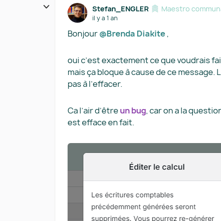
Stefan_ENGLER
Maestro communa
il y a 1 an
Bonjour
@Brenda Diakite
,
oui c’est exactement ce que voudrais faire
mais ça bloque à cause de ce message. L
pas à l’effacer.
Ca l’air d’être
un bug
, car on a la questi
est efface en fait.