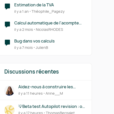
Estimation de la TVA
il y a 1 an
Théophile_Pagezy
Calcul automatique de l'acompte
sur devis
il y a 2 mois
NicolasRHODES
Bug dans vos calculs
il y a 7 mois
JulienB
Discussions récentes
Aidez-nous à construire les
immobilisations par composants
il y a 11 heures
Anne__M
💡Beta test Autopilot revision : on
a besoin de vous !
il y a 17 heures
ThomasBergalet