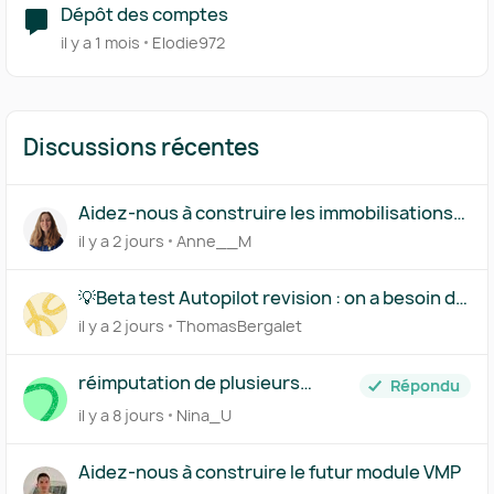
Dépôt des comptes
il y a 1 mois
Elodie972
Discussions récentes
Aidez-nous à construire les immobilisations
par composants
il y a 2 jours
Anne__M
💡Beta test Autopilot revision : on a besoin de
vous !
il y a 2 jours
ThomasBergalet
réimputation de plusieurs
Répondu
achats en CC d'associé
il y a 8 jours
Nina_U
Aidez-nous à construire le futur module VMP