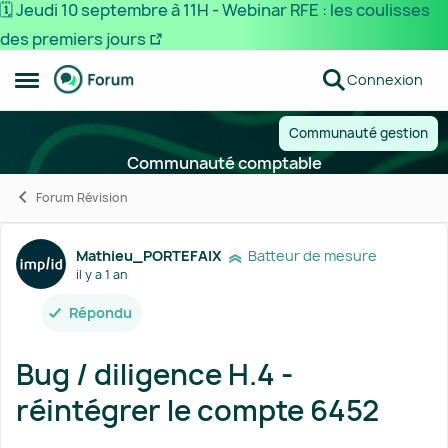
🗓️ Jeudi 10 septembre à 11H - Webinar RFE : les coulisses
des premiers jours
Passer au contenu
Connexion
Ouvrir Menu Latéral
Communauté gestion
Communauté comptable
Forum Révision
Forum Discussion
Mathieu_PORTEFAIX
Batteur de mesure
il y a 1 an
Répondu
Bug / diligence H.4 -
réintégrer le compte 6452