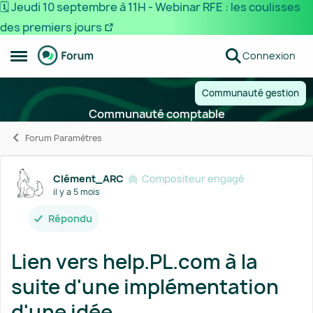
🗓️ Jeudi 10 septembre à 11H - Webinar RFE : les coulisses
des premiers jours
Passer au contenu
Connexion
Ouvrir Menu Latéral
Communauté gestion
Communauté comptable
Forum Paramètres
Forum Discussion
Clément_ARC
Compositeur engagé
il y a 5 mois
Répondu
Lien vers help.PL.com à la
suite d'une implémentation
d'une idée