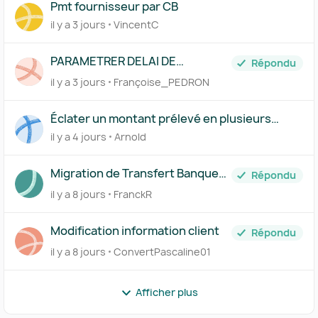
Pmt fournisseur par CB
il y a 3 jours
VincentC
PARAMETRER DELAI DE
Répondu
PAIEMENT FICHE FOURNISSEUR
il y a 3 jours
Françoise_PEDRON
Éclater un montant prélevé en plusieurs
comptes via le Centre des règles
il y a 4 jours
Arnold
Migration de Transfert Banque
Répondu
vers Pennylane
il y a 8 jours
FranckR
Modification information client
Répondu
il y a 8 jours
ConvertPascaline01
Afficher plus