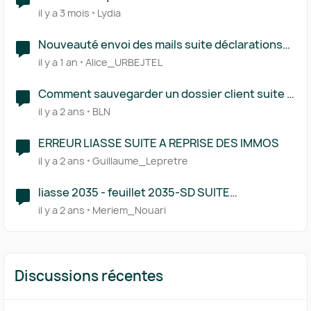
erronné
il y a 3 mois
Lydia
Nouveauté envoi des mails suite déclarations
de tva
il y a 1 an
Alice_URBEJTEL
Comment sauvegarder un dossier client suite à
un départ
il y a 2 ans
BLN
ERREUR LIASSE SUITE A REPRISE DES IMMOS
il y a 2 ans
Guillaume_Lepretre
liasse 2035 - feuillet 2035-SD SUITE
immobilisation absent
il y a 2 ans
Meriem_Nouari
Discussions récentes