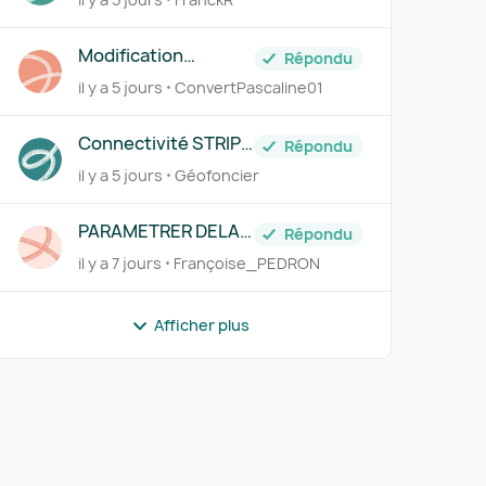
vers Pennylane
Modification
Répondu
information client
il y a 5 jours
ConvertPascaline01
r
Connectivité STRIPE
Répondu
- Pennylane
il y a 5 jours
Géofoncier
PARAMETRER DELAI
Répondu
DE PAIEMENT FICHE
il y a 7 jours
Françoise_PEDRON
FOURNISSEUR
Afficher plus