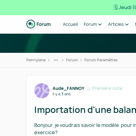
🗓️ Jeudi
Passer au contenu
Accueil
Forum
Articles
Pennylane
Forum
Forum Paramètres
Forum Discussion
Aude_FANNOY
Première note
il y a 3 ans
Importation d'une bala
Bonjour, je voudrais savoir le modèle pour
exercice?