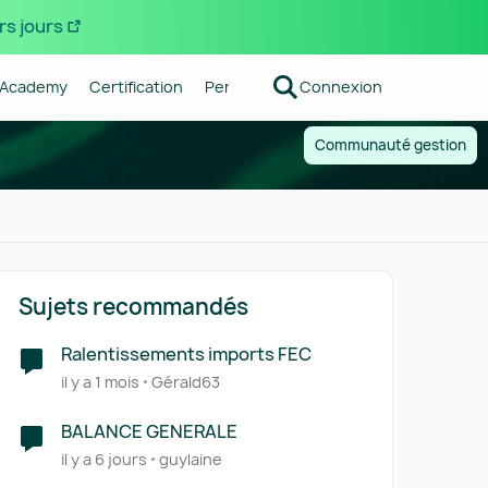
rs jours
Academy
Certification
Pennylane
Connexion
Centre d'aide
Forum R
Communauté gestion
Sujets recommandés
Ralentissements imports FEC
il y a 1 mois
Gérald63
BALANCE GENERALE
il y a 6 jours
guylaine