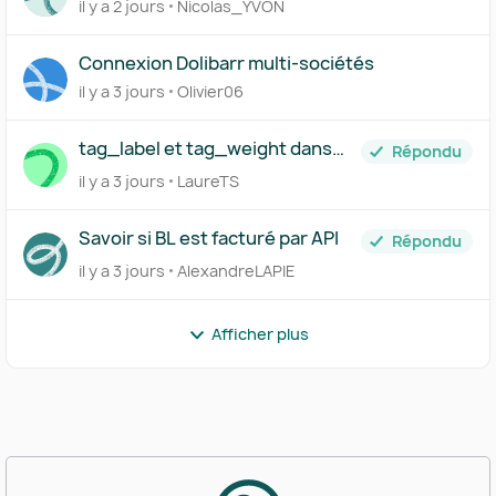
il y a 2 jours
Nicolas_YVON
Connexion Dolibarr multi-sociétés
il y a 3 jours
Olivier06
tag_label et tag_weight dans
Répondu
l'API
il y a 3 jours
LaureTS
Savoir si BL est facturé par API
Répondu
il y a 3 jours
AlexandreLAPIE
Afficher plus