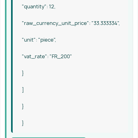
"quantity": 12,
"raw_currency_unit_price": "33.333334",
"unit": "piece",
"vat_rate": "FR_200"
}
]
}
}