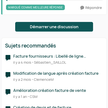
Répondre
MARQUÉ COMME MEILLEURE RÉPONSE
Démarrer une discussion
Sujets recommandés
Facture fournisseurs : Libellé de ligne
automatique
il y a 4 mois
Sébastien_SAILLOL
Modification de langue après création facture
il y a 2 mois
ClemenceM
Amélioration création facture de vente
il y a 1 an
CSM
Création de devis et de facture