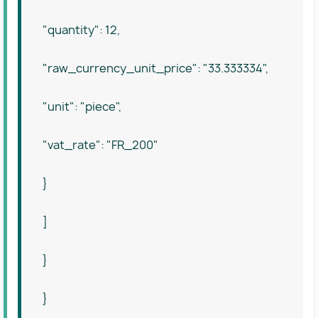
"quantity": 12,
"raw_currency_unit_price": "33.333334",
"unit": "piece",
"vat_rate": "FR_200"
}
]
}
}