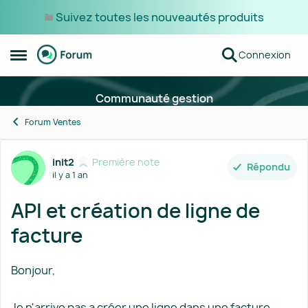
Suivez toutes les nouveautés produits
Passer au contenu
Connexion
Ouvrir Menu Latéral
Communauté gestion
Forum Ventes
Forum Discussion
init2
Première note
Répondu
il y a 1 an
API et création de ligne de
facture
Bonjour,
Je n'arrive pas a créer une ligne dans une facture