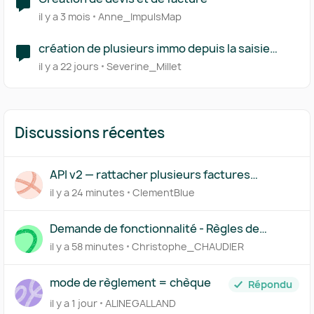
il y a 3 mois
Anne_ImpulsMap
création de plusieurs immo depuis la saisie
d'une même facture
il y a 22 jours
Severine_Millet
Discussions récentes
API v2 — rattacher plusieurs factures
(acompte/solde) à un même devis
il y a 24 minutes
ClementBlue
Demande de fonctionnalité - Règles de
catégorisation basées sur le contenu OCR
il y a 58 minutes
Christophe_CHAUDIER
des factures
mode de règlement = chèque
Répondu
il y a 1 jour
ALINEGALLAND