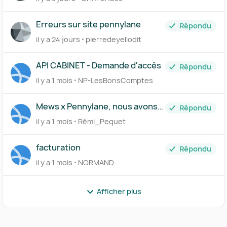
Erreurs sur site pennylane
Répondu
il y a 24 jours
pierredeyellodit
API CABINET - Demande d'accès
Répondu
il y a 1 mois
NP-LesBonsComptes
Mews x Pennylane, nous avons
Répondu
besoin de vous !
il y a 1 mois
Rémi_Pequet
facturation
Répondu
il y a 1 mois
NORMAND
Afficher plus