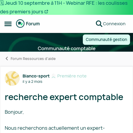
🗓️ Jeudi 10 septembre à 11H - Webinar RFE : les coulisses
des premiers jours
Passer au contenu
Connexion
Ouvrir Menu Latéral
Communauté gestion
Communauté comptable
Forum Ressources d'aide
Forum Discussion
Bianco-sport
Première note
il y a 2 mois
recherche expert comptable
Bonjour,
Nous recherchons actuellement un expert-