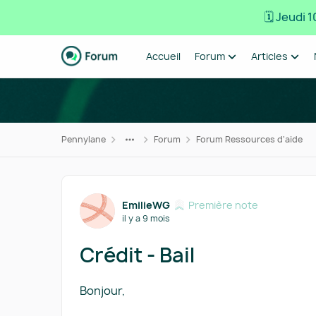
🗓️ Jeudi
Passer au contenu
Accueil
Forum
Articles
Pennylane
Forum
Forum Ressources d'aide
Forum Discussion
EmilieWG
Première note
il y a 9 mois
Crédit - Bail
Bonjour,