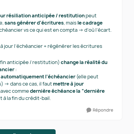
r résiliation anticipée / restitution
peut
e,
sans générer d’écritures
, mais
le cadrage
échéancier vs ce qui est en compta → d’où l’écart.
 à jour l’échéancier + régénérer les écritures
fin anticipée / restitution)
change la réalité du
éancier
:
s automatiquement l’échéancier
(elle peut
) → dans ce cas, il faut
mettre à jour
, avec comme
dernière échéance la “dernière
 la fin du crédit-bail.
Répondre