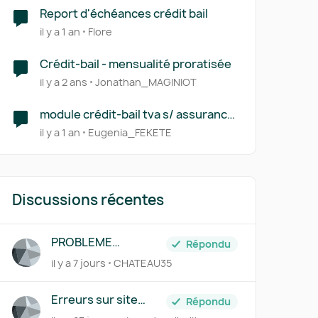
Report d'échéances crédit bail
il y a 1 an
Flore
Crédit-bail - mensualité proratisée
il y a 2 ans
Jonathan_MAGINIOT
module crédit-bail tva s/ assurance
?
il y a 1 an
Eugenia_FEKETE
Discussions récentes
PROBLEME
Répondu
AFFICHAGE
il y a 7 jours
CHATEAU35
GENERALISE
Erreurs sur site
Répondu
pennylane