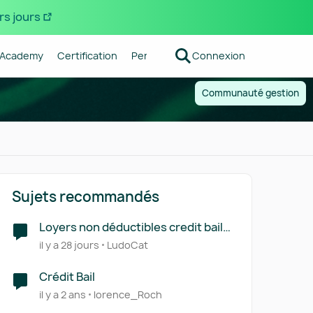
rs jours
Academy
Certification
Pennylane
Connexion
Centre d'aide
Forum R
Communauté gestion
Sujets recommandés
Loyers non déductibles credit bail
véhicules
il y a 28 jours
LudoCat
Crédit Bail
il y a 2 ans
lorence_Roch