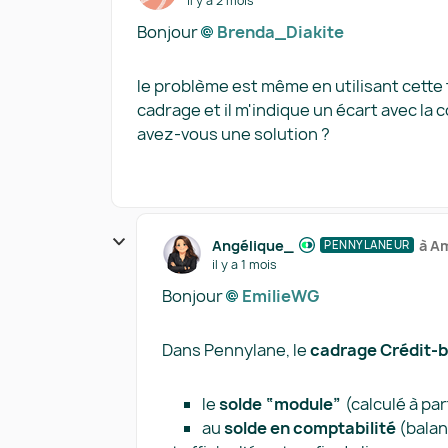
il y a 2 mois
Bonjour
Brenda_Diakite​
le problème est même en utilisant cette f
cadrage et il m'indique un écart avec la 
avez-vous une solution ?
Angélique_
à A
PENNYLANEUR
il y a 1 mois
Bonjour
EmilieWG​
Dans Pennylane, le
cadrage Crédit-b
le
solde “module”
(calculé à part
au
solde en comptabilité
(balan