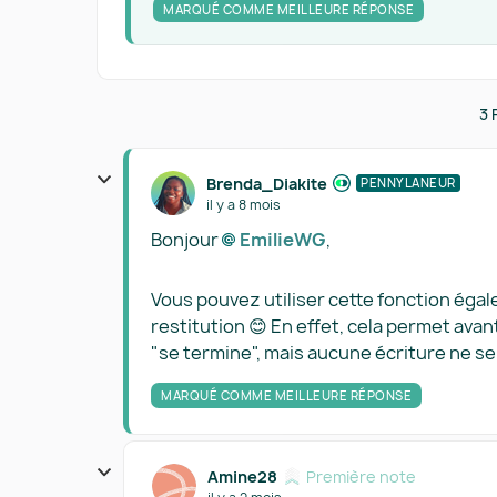
MARQUÉ COMME MEILLEURE RÉPONSE
3 
Brenda_Diakite
PENNYLANEUR
il y a 8 mois
Bonjour
EmilieWG​
,
Vous pouvez utiliser cette fonction égal
restitution 😊 En effet, cela permet avan
"se termine", mais aucune écriture ne s
MARQUÉ COMME MEILLEURE RÉPONSE
Amine28
Première note