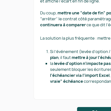
et affiche l’écart en fin de ligne.
Du coup,
mettre une “date de fin” pou
“arrêter” le contrat côté paramétrag
continuera à comparer
ce que dit l’
La solution la plus fréquente : mettre
Si l’événement (levée d’option / 
plan
, il faut
mettre à jour l’éch
la
levée d’option n’impacte pa
seulement bloquer les écritures
l’échéancier via l’import Excel
vraie” échéance
correspondant à