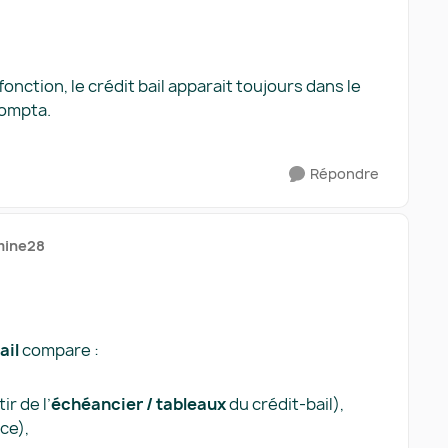
onction, le crédit bail apparait toujours dans le
compta.
Répondre
mine28
ail
compare :
ir de l’
échéancier / tableaux
du crédit-bail),
ce),