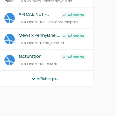
il y a 23 jours
pierredeyellodit
API CABINET -
Répondu
Demande d'accès
il y a 1 mois
NP-LesBonsComptes
r
Mews x Pennylane,
Répondu
nous avons besoin
il y a 1 mois
Rémi_Pequet
de vous !
facturation
Répondu
il y a 1 mois
NORMAND
Afficher plus