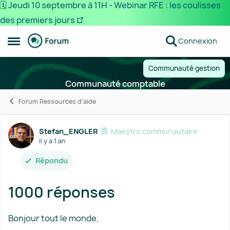
🗓️ Jeudi 10 septembre à 11H - Webinar RFE : les coulisses
des premiers jours
Passer au contenu
Connexion
Ouvrir Menu Latéral
Communauté gestion
Communauté comptable
Forum Ressources d'aide
Forum Discussion
Stefan_ENGLER
Maestro communautaire
il y a 1 an
Répondu
1000 réponses
Bonjour tout le monde,