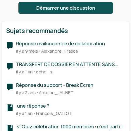
Démarrer une discussion
Sujets recommandés
Réponse mailsncentre de collaboration
il y a 9 mois
Alexandre_Frasca
TRANSFERT DE DOSSIER EN ATTENTE SANS
REPONSE
il y a 1 an
ophe_n
Réponse du support - Break Ecran
il y a 3 ans
Antoine_JAUNET
​ une réponse ?
il y a 1 an
François_GALLOT
🎉 Quiz célébration 1000 membres : c'est parti !