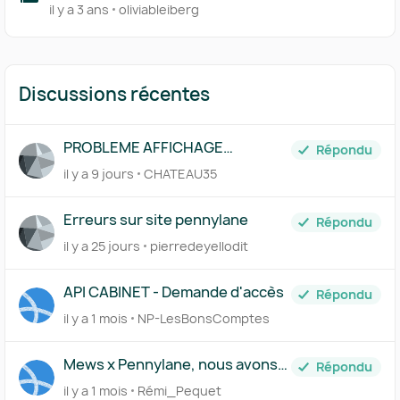
il y a 3 ans
oliviableiberg
Discussions récentes
PROBLEME AFFICHAGE
Répondu
GENERALISE
il y a 9 jours
CHATEAU35
Erreurs sur site pennylane
Répondu
il y a 25 jours
pierredeyellodit
API CABINET - Demande d'accès
Répondu
il y a 1 mois
NP-LesBonsComptes
Mews x Pennylane, nous avons
Répondu
besoin de vous !
il y a 1 mois
Rémi_Pequet