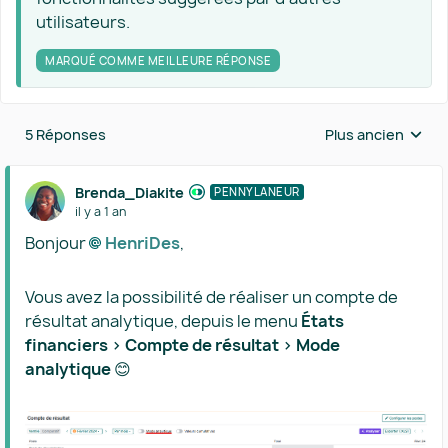
utilisateurs.
MARQUÉ COMME MEILLEURE RÉPONSE
5 Réponses
Plus ancien
Réponses triées 
Brenda_Diakite
PENNYLANEUR
il y a 1 an
Bonjour
HenriDes​
,
Vous avez la possibilité de réaliser un compte de
résultat analytique, depuis le menu
États
financiers > Compte de résultat > Mode
analytique
😊