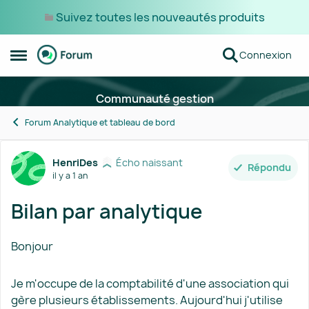
Suivez toutes les nouveautés produits
Passer au contenu
Connexion
Ouvrir Menu Latéral
Communauté gestion
Forum Analytique et tableau de bord
Forum Discussion
HenriDes
Écho naissant
Répondu
il y a 1 an
Bilan par analytique
Bonjour
Je m'occupe de la comptabilité d'une association qui
gère plusieurs établissements. Aujourd'hui j'utilise