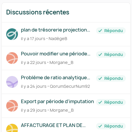
Discussions récentes
plan de trésorerie projection
Répondu
journalière
il y a 17 jours
NadègeB
Pouvoir modifier une période
Répondu
d'imputation
il y a 22 jours
Morgane_B
Problème de ratio analytique
Répondu
après saisie comptable
il y a 24 jours
QorumSecurNum92
Export par période d'imputation
Répondu
il y a 29 jours
Morgane_B
AFFACTURAGE ET PLAN DE
Répondu
TRESO