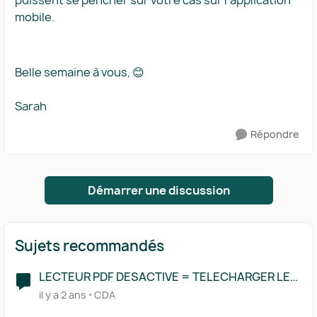
puissent se pencher sur votre cas sur l’application
mobile.
Belle semaine à vous, 😊
Sarah
Répondre
Démarrer une discussion
Sujets recommandés
LECTEUR PDF DESACTIVE = TELECHARGER LE
FICHIER
il y a 2 ans
CDA