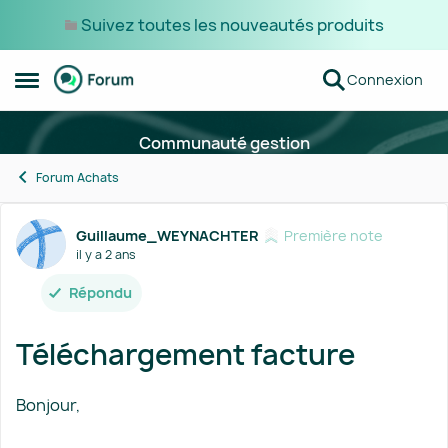
Suivez toutes les nouveautés produits
Passer au contenu
Connexion
Ouvrir Menu Latéral
Communauté gestion
Forum Achats
Forum Discussion
Guillaume_WEYNACHTER
Première note
il y a 2 ans
Répondu
Téléchargement facture
Bonjour,