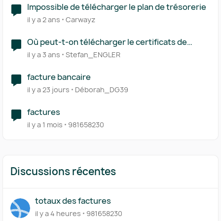
Impossible de télécharger le plan de trésorerie
il y a 2 ans
Carwayz
Où peut-t-on télécharger le certificats de
conformité de Pennylane ?
il y a 3 ans
Stefan_ENGLER
facture bancaire
il y a 23 jours
Déborah_DG39
factures
il y a 1 mois
981658230
Discussions récentes
totaux des factures
il y a 4 heures
981658230