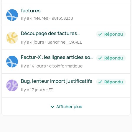
factures
il y a 4 heures
981658230
Découpage des factures
Répondu
importées
il y a 4 jours
Sandrine_CAREL
Factur-X : les lignes articles sont
Répondu
regroupées dans invoice_lines,
il y a 14 jours
citoinformatique
comment les séparer ?
Bug, lenteur import justificatifs
Répondu
il y a 17 jours
FD
Afficher plus