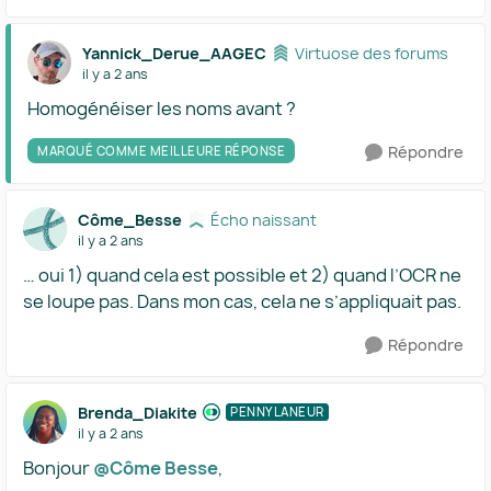
Yannick_Derue_AAGEC
Virtuose des forums
il y a 2 ans
Homogénéiser les noms avant ?
Répondre
MARQUÉ COMME MEILLEURE RÉPONSE
Côme_Besse
Écho naissant
il y a 2 ans
… oui 1) quand cela est possible et 2) quand l’OCR ne
se loupe pas. Dans mon cas, cela ne s’appliquait pas.
Répondre
Brenda_Diakite
PENNYLANEUR
il y a 2 ans
Bonjour
@Côme Besse
,