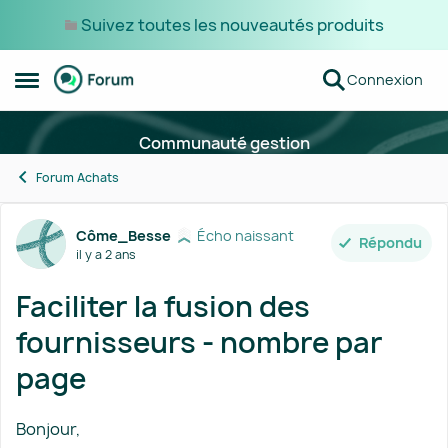
Suivez toutes les nouveautés produits
Passer au contenu
Connexion
Ouvrir Menu Latéral
Communauté gestion
Forum Achats
Forum Discussion
Côme_Besse
Écho naissant
Répondu
il y a 2 ans
Faciliter la fusion des
fournisseurs - nombre par
page
Bonjour,