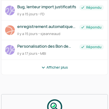
Bug, lenteur import justificatifs
Répondu
il y a 15 jours
FD
enregistrement automatique
Répondu
des données fournisseur
il y a 15 jours
sjeanneaud
Personalisation des Bon de
Répondu
Commande (PO) des demandes
il y a 17 jours
MBI
d'achat
Afficher plus