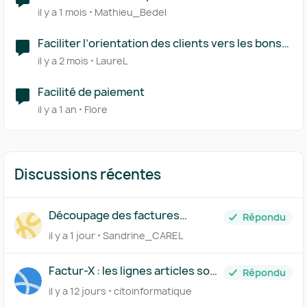
il y a 1 mois
Mathieu_Bedel
Faciliter l’orientation des clients vers les bons
outils
il y a 2 mois
LaureL
Facilité de paiement
il y a 1 an
Flore
Discussions récentes
Découpage des factures
Répondu
importées
il y a 1 jour
Sandrine_CAREL
Factur-X : les lignes articles sont
Répondu
regroupées dans invoice_lines,
il y a 12 jours
citoinformatique
comment les séparer ?