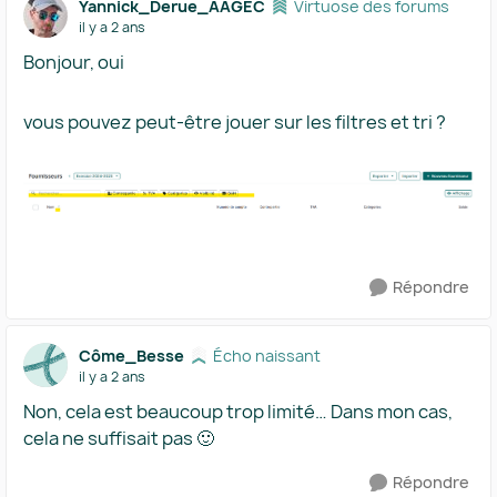
Yannick_Derue_AAGEC
Virtuose des forums
il y a 2 ans
Bonjour, oui
vous pouvez peut-être jouer sur les filtres et tri ?
Répondre
Côme_Besse
Écho naissant
il y a 2 ans
Non, cela est beaucoup trop limité… Dans mon cas,
cela ne suffisait pas 🙂
Répondre