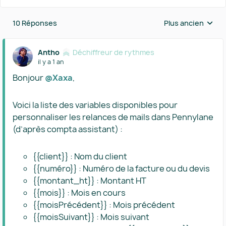
10 Réponses
Plus ancien
Réponses triées 
Antho
Déchiffreur de rythmes
il y a 1 an
Bonjour
@Xaxa
,
Voici la liste des variables disponibles pour
personnaliser les relances de mails dans Pennylane
(d’après compta assistant) :
{{client}} : Nom du client
{{numéro}} : Numéro de la facture ou du devis
{{montant_ht}} : Montant HT
{{mois}} : Mois en cours
{{moisPrécédent}} : Mois précédent
{{moisSuivant}} : Mois suivant