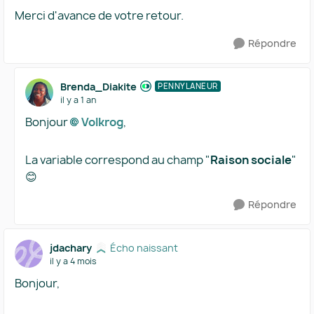
Merci d'avance de votre retour.
Répondre
Brenda_Diakite
PENNYLANEUR
il y a 1 an
Bonjour
Volkrog​
,
La variable correspond au champ "
Raison sociale
"
😊
Répondre
jdachary
Écho naissant
il y a 4 mois
Bonjour,