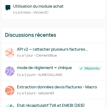
Utilisation du module achat
il y a 5 mois
VincentC
Discussions récentes
API v2 — rattacher plusieurs factures
(acompte/solde) à un même devis
il y a 1 jour
ClementBlue
mode de règlement = chèque
Répondu
il y a 2 jours
ALINEGALLAND
Extraction données devis/factures - Macro
il y a 3 jours
sebzan83
Etat récapitulatif TVA et EMEBI (DEB)