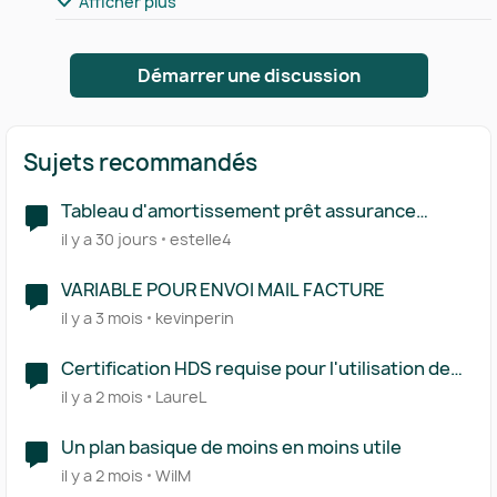
Afficher plus
Démarrer une discussion
Sujets recommandés
Tableau d'amortissement prêt assurance
variable
il y a 30 jours
estelle4
VARIABLE POUR ENVOI MAIL FACTURE
il y a 3 mois
kevinperin
Certification HDS requise pour l'utilisation de
Pennylane comme PA dans le secteur de la
il y a 2 mois
LaureL
santé ?
Un plan basique de moins en moins utile
il y a 2 mois
WilM