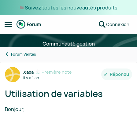
Suivez toutes les nouveautés produits
Passer au contenu
Connexion
Ouvrir Menu Latéral
Communauté gestion
Forum Ventes
Forum Discussion
Xaxa
Première note
Répondu
il y a 1 an
Utilisation de variables
Bonjour,