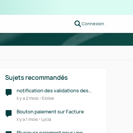
Connexion
Sujets recommandés
notification des validations des
factures d'achats
il y a 2 mois
Eloïse
Bouton paiement sur Facture
il y a 1 mois
Lycia
Plusieurs paiement pour une