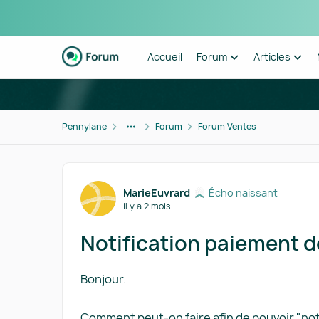
Passer au contenu
Accueil
Forum
Articles
Pennylane
Forum
Forum Ventes
Forum Discussion
MarieEuvrard
Écho naissant
il y a 2 mois
Notification paiement d
Bonjour.
Comment peut-on faire afin de pouvoir "no