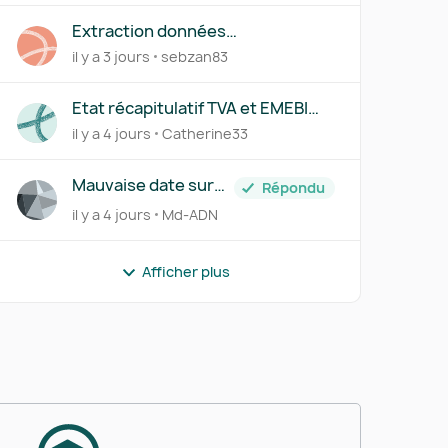
Extraction données
devis/factures - Macro
il y a 3 jours
sebzan83
Etat récapitulatif TVA et EMEBI
(DEB)
il y a 4 jours
Catherine33
Mauvaise date sur
Répondu
avoir
il y a 4 jours
Md-ADN
Afficher plus