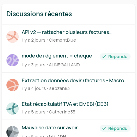
Discussions récentes
API v2 — rattacher plusieurs factures
(acompte/solde) à un même devis
il y a 2 jours
ClementBlue
mode de règlement = chèque
Répondu
il y a 3 jours
ALINEGALLAND
Extraction données devis/factures - Macro
il y a 4 jours
sebzan83
Etat récapitulatif TVA et EMEBI (DEB)
il y a 5 jours
Catherine33
Mauvaise date sur avoir
Répondu
il y a 5 jours
Md-ADN