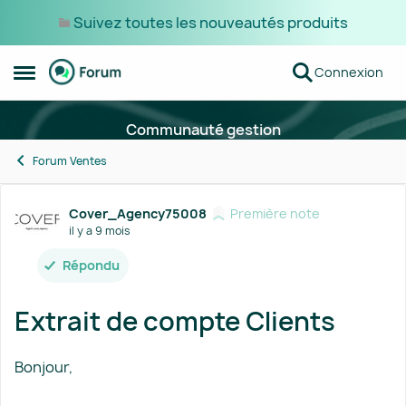
Suivez toutes les nouveautés produits
Passer au contenu
Connexion
Ouvrir Menu Latéral
Communauté gestion
Forum Ventes
Forum Discussion
Cover_Agency75008
Première note
il y a 9 mois
Répondu
Extrait de compte Clients
Bonjour,