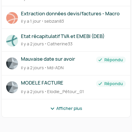
Extraction données devis/factures - Macro
il y a 1 jour
sebzan83
Etat récapitulatif TVA et EMEBI (DEB)
il y a 2 jours
Catherine33
Mauvaise date sur avoir
Répondu
il y a 2 jours
Md-ADN
MODELE FACTURE
Répondu
il y a 2 jours
Elodie_Pétour_01
Afficher plus