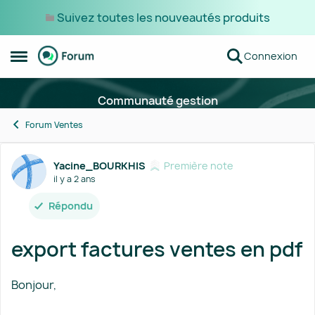
Suivez toutes les nouveautés produits
Passer au contenu
Connexion
Ouvrir Menu Latéral
Communauté gestion
Forum Ventes
Forum Discussion
Yacine_BOURKHIS
Première note
il y a 2 ans
Répondu
export factures ventes en pdf
Bonjour,