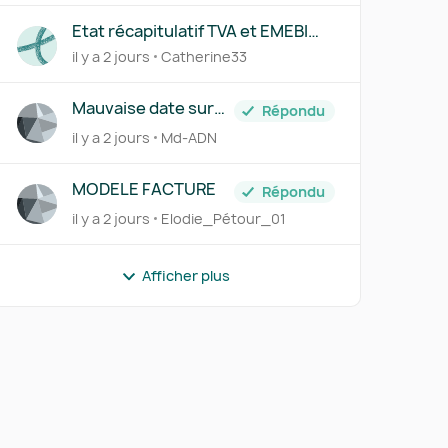
Etat récapitulatif TVA et EMEBI
(DEB)
il y a 2 jours
Catherine33
Mauvaise date sur
Répondu
avoir
il y a 2 jours
Md-ADN
r
MODELE FACTURE
Répondu
il y a 2 jours
Elodie_Pétour_01
Afficher plus