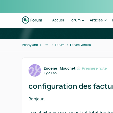
Passer au contenu
Accueil
Forum
Articles
Pennylane
Forum
Forum Ventes
Forum Discussion
Eugène_Mouchet
Première note
il y a 1 an
configuration des factu
Bonjour,
je souhaiterais que le montant total des de