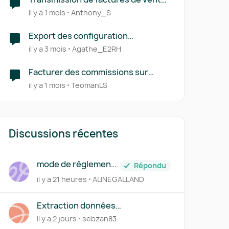
via la PA
il y a 1 mois
Anthony_S
Export des configuration
d'abonnement
il y a 3 mois
Agathe_E2RH
Facturer des commissions sur
ventes
il y a 1 mois
TeomanLS
Discussions récentes
mode de règlement
Répondu
= chèque
il y a 21 heures
ALINEGALLAND
Extraction données
devis/factures - Macro
il y a 2 jours
sebzan83