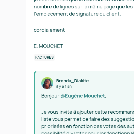
nombre de lignes sur la même page que les 
l’emplacement de signature du client.
cordialement
E. MOUCHET
FACTURES
Brenda_Diakite
il y a 1 an
Bonjour ​
@Eugène Mouchet
,
Je vous invite à ajouter cette recomman
liste vous permet de faire des suggesti
priorisées en fonction des votes des au
possibilité d’y voter pour les fonctionn