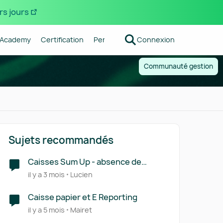
rs jours
Academy
Certification
Pennylane
Connexion
Centre d'aide
Forum R
Communauté gestion
Sujets recommandés
Caisses Sum Up - absence de
connexion API
il y a 3 mois
Lucien
Caisse papier et E Reporting
il y a 5 mois
Mairet