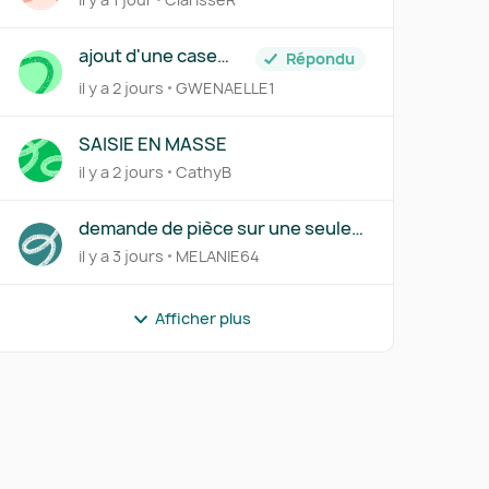
ajout d'une case
Répondu
siren+suffixe
il y a 2 jours
GWENAELLE1
SAISIE EN MASSE
il y a 2 jours
CathyB
r
demande de pièce sur une seule
ligne d'une transaction
il y a 3 jours
MELANIE64
Afficher plus