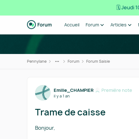
🗓️ Jeudi
Passer au contenu
Accueil
Forum
Articles
Pennylane
Forum
Forum Saisie
Forum Discussion
Emilie_CHAMPIER
Première note
il y a 1 an
Trame de caisse
Bonjour,