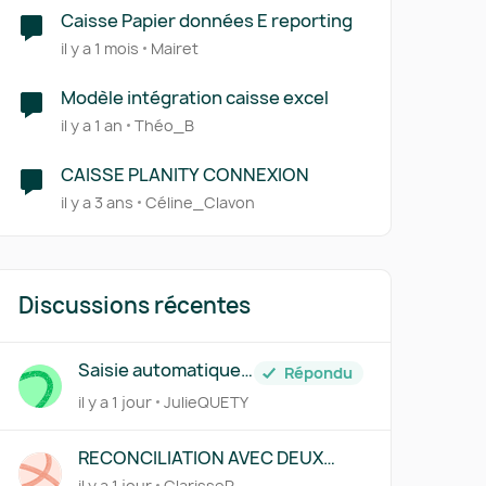
Caisse Papier données E reporting
il y a 1 mois
Mairet
Modèle intégration caisse excel
il y a 1 an
Théo_B
CAISSE PLANITY CONNEXION
il y a 3 ans
Céline_Clavon
Discussions récentes
Saisie automatique
Répondu
des factures traitée
il y a 1 jour
JulieQUETY
par Pennylane
RECONCILIATION AVEC DEUX
REGLEMENTS
il y a 1 jour
ClarisseR