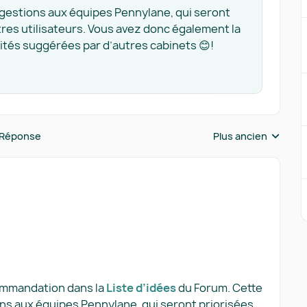
ggestions aux équipes Pennylane, qui seront
tres utilisateurs. Vous avez donc également la
alités suggérées par d’autres cabinets 😊!
 Réponse
Plus ancien
Réponses triées pa
commandation dans la
Liste d’idées
du Forum. Cette
ons aux équipes Pennylane, qui seront priorisées