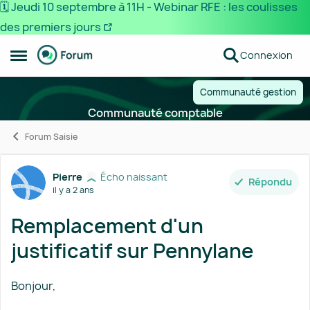
🗓️ Jeudi 10 septembre à 11H - Webinar RFE : les coulisses
des premiers jours
Passer au contenu
Connexion
Ouvrir Menu Latéral
Communauté gestion
Communauté comptable
Forum Saisie
Forum Discussion
Pierre
Écho naissant
Répondu
il y a 2 ans
Remplacement d'un
justificatif sur Pennylane
Bonjour,