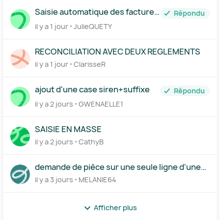
Saisie automatique des factures
Répondu
traitée par Pennylane
il y a 1 jour
JulieQUETY
RECONCILIATION AVEC DEUX REGLEMENTS
il y a 1 jour
ClarisseR
ajout d'une case siren+suffixe
Répondu
il y a 2 jours
GWENAELLE1
SAISIE EN MASSE
il y a 2 jours
CathyB
demande de pièce sur une seule ligne d'une
transaction
il y a 3 jours
MELANIE64
Afficher plus