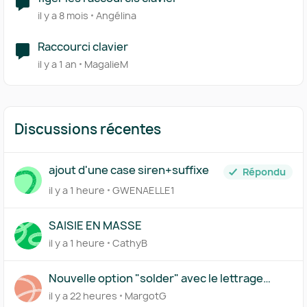
il y a 8 mois
Angélina
Raccourci clavier
il y a 1 an
MagalieM
Discussions récentes
ajout d'une case siren+suffixe
Répondu
il y a 1 heure
GWENAELLE1
SAISIE EN MASSE
il y a 1 heure
CathyB
Nouvelle option "solder" avec le lettrage
partiel
il y a 22 heures
MargotG