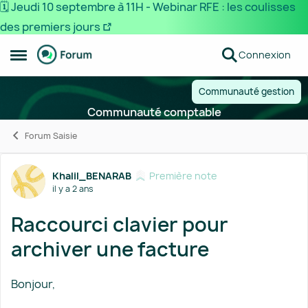
🗓️ Jeudi 10 septembre à 11H - Webinar RFE : les coulisses
des premiers jours
Passer au contenu
Connexion
Ouvrir Menu Latéral
Communauté gestion
Communauté comptable
Forum Saisie
Forum Discussion
Khalil_BENARAB
Première note
il y a 2 ans
Raccourci clavier pour
archiver une facture
Bonjour,