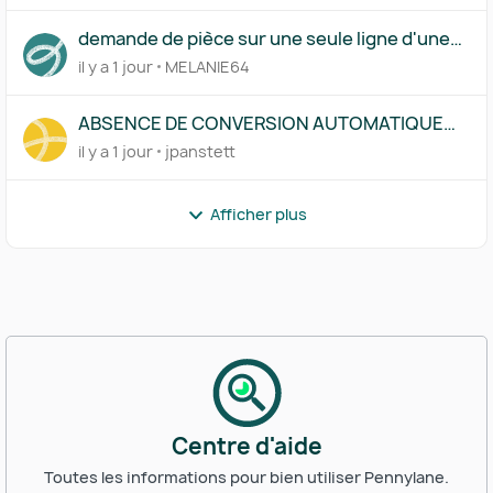
demande de pièce sur une seule ligne d'une
transaction
il y a 1 jour
MELANIE64
ABSENCE DE CONVERSION AUTOMATIQUE
D'UN COMPTE EN DEVISE SUR UNE SAISIE
il y a 1 jour
jpanstett
MANUELLE
Afficher plus
Centre d'aide
Toutes les informations pour bien utiliser Pennylane.