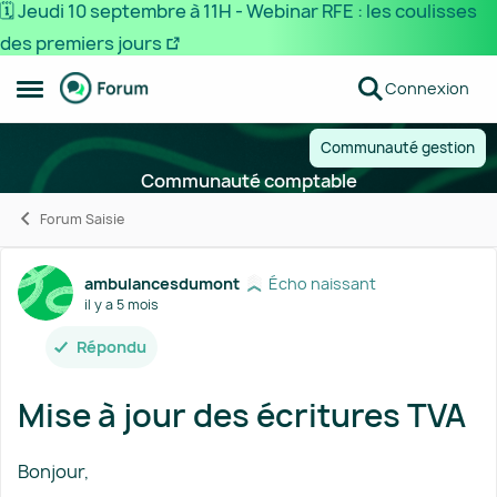
🗓️ Jeudi 10 septembre à 11H - Webinar RFE : les coulisses
des premiers jours
Passer au contenu
Connexion
Ouvrir Menu Latéral
Communauté gestion
Communauté comptable
Forum Saisie
Forum Discussion
ambulancesdumont
Écho naissant
il y a 5 mois
Répondu
Mise à jour des écritures TVA
Bonjour,