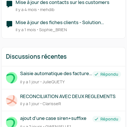
Mise à jour des contacts sur les customers
il y a 4 mois
mehdib
Mise à jour des fiches clients - Solution
compatible avec PA Pennylane
il y a 1 mois
Sophie_BRIEN
Discussions récentes
Saisie automatique des factures
Répondu
traitée par Pennylane
il y a 1 jour
JulieQUETY
RECONCILIATION AVEC DEUX REGLEMENTS
il y a 1 jour
ClarisseR
ajout d'une case siren+suffixe
Répondu
il y a 2 jours
GWENAELLE1