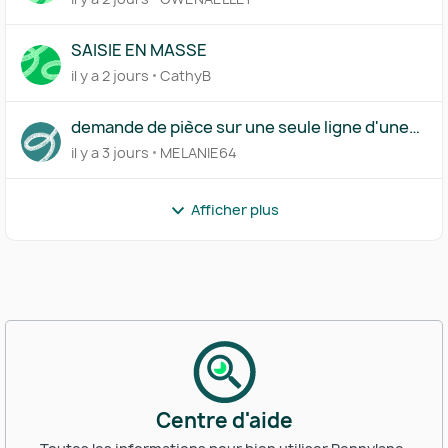
SAISIE EN MASSE
il y a 2 jours
CathyB
demande de pièce sur une seule ligne d'une
transaction
il y a 3 jours
MELANIE64
Afficher plus
Centre d'aide