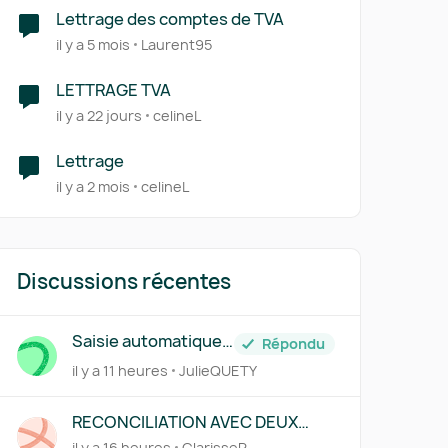
Lettrage des comptes de TVA
il y a 5 mois
Laurent95
LETTRAGE TVA
il y a 22 jours
celineL
Lettrage
il y a 2 mois
celineL
Discussions récentes
Saisie automatique
Répondu
des factures traitée
il y a 11 heures
JulieQUETY
par Pennylane
RECONCILIATION AVEC DEUX
REGLEMENTS
il y a 16 heures
ClarisseR