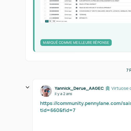
MARQUÉ COMME MEILLEURE RÉPONSE
7 
Yannick_Derue_AAGEC
Virtuose 
il y a 2 ans
https://community.pennylane.com/sai
tid=660&fid=7