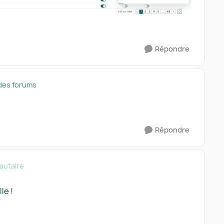
Répondre
des forums
Répondre
utaire
le !