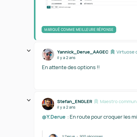
MARQUÉ COMME MEILLEURE RÉPONSE
Yannick_Derue_AAGEC
Virtuose 
il y a 2 ans
En attente des options !!
Stefan_ENGLER
Maestro communa
il y a 2 ans
@Y.Derue
: En route pour croquer les mil