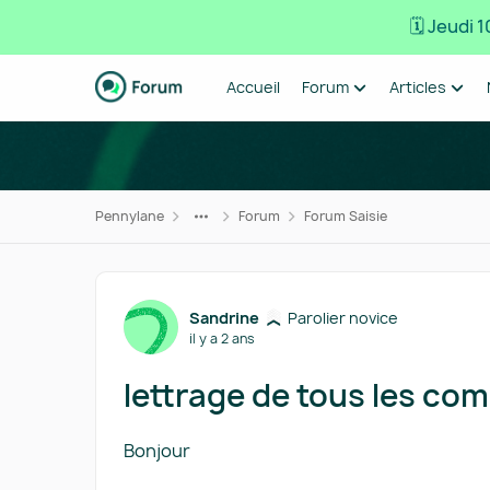
🗓️ Jeudi
Passer au contenu
Accueil
Forum
Articles
Pennylane
Forum
Forum Saisie
Forum Discussion
Sandrine
Parolier novice
il y a 2 ans
lettrage de tous les co
Bonjour