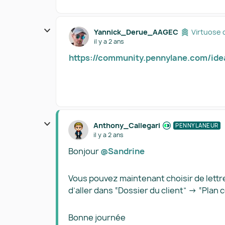
Yannick_Derue_AAGEC
Virtuose 
il y a 2 ans
https://community.pennylane.com/ide
Anthony_Callegari
PENNYLANEUR
il y a 2 ans
Bonjour
@Sandrine
Vous pouvez maintenant choisir de lettre
d’aller dans “Dossier du client” → “Plan
Bonne journée