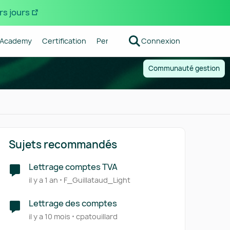
rs jours
Academy
Certification
Pennylane
Connexion
Centre d'aide
Forum R
Communauté gestion
Sujets recommandés
Lettrage comptes TVA
il y a 1 an
F_Guillataud_Light
Lettrage des comptes
il y a 10 mois
cpatouillard