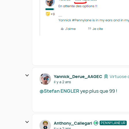
Yannick_Derue_AAGEC
Virtuose 
il y a 2 ans
@Stefan ENGLER
yep plus que 99 !
Anthony_Callegari
PENNYLANEUR
il y a 2 ans