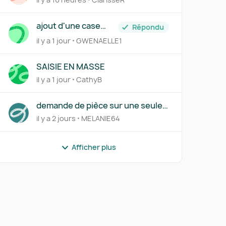
ajout d'une case
Répondu
siren+suffixe
il y a 1 jour
GWENAELLE1
SAISIE EN MASSE
il y a 1 jour
CathyB
demande de pièce sur une seule
ligne d'une transaction
il y a 2 jours
MELANIE64
Afficher plus