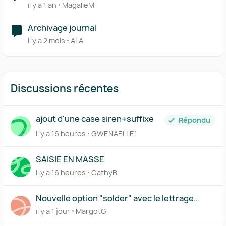
il y a 1 an
MagalieM
Archivage journal
il y a 2 mois
ALA
Discussions récentes
ajout d'une case siren+suffixe
Répondu
il y a 16 heures
GWENAELLE1
SAISIE EN MASSE
il y a 16 heures
CathyB
Nouvelle option "solder" avec le lettrage
partiel
il y a 1 jour
MargotG