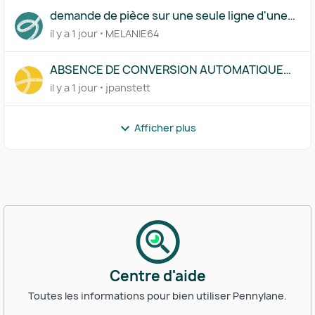
demande de pièce sur une seule ligne d'une
transaction
il y a 1 jour
MELANIE64
ABSENCE DE CONVERSION AUTOMATIQUE
D'UN COMPTE EN DEVISE SUR UNE SAISIE
il y a 1 jour
jpanstett
MANUELLE
Afficher plus
Centre d'aide
Toutes les informations pour bien utiliser Pennylane.