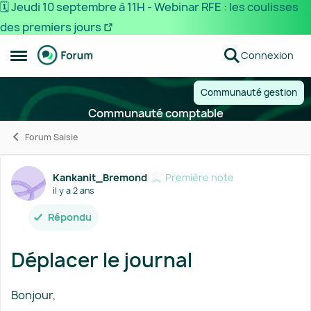
🗓️ Jeudi 10 septembre à 11H - Webinar RFE : les coulisses
des premiers jours
Passer au contenu
Connexion
Ouvrir Menu Latéral
Communauté gestion
Communauté comptable
Forum Saisie
Forum Discussion
Kankanit_Bremond
Première note
il y a 2 ans
Répondu
Déplacer le journal
Bonjour,