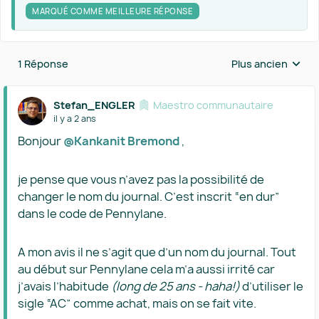
MARQUÉ COMME MEILLEURE RÉPONSE
1 Réponse
Plus ancien
Réponses triées 
Stefan_ENGLER
Maestro communautaire
il y a 2 ans
Bonjour
@Kankanit Bremond
,
je pense que vous n’avez pas la possibilité de
changer le nom du journal. C’est inscrit “en dur”
dans le code de Pennylane.
A mon avis il ne s’agit que d’un nom du journal. Tout
au début sur Pennylane cela m’a aussi irrité car
j’avais l’habitude
(long de 25 ans - haha!)
d’utiliser le
sigle “AC” comme achat, mais on se fait vite.