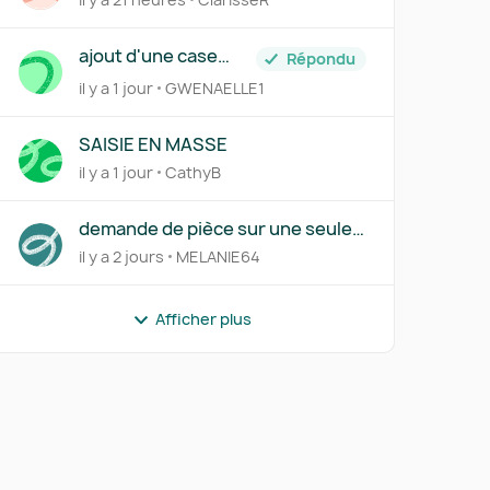
ajout d'une case
Répondu
siren+suffixe
il y a 1 jour
GWENAELLE1
SAISIE EN MASSE
il y a 1 jour
CathyB
demande de pièce sur une seule
ligne d'une transaction
il y a 2 jours
MELANIE64
Afficher plus