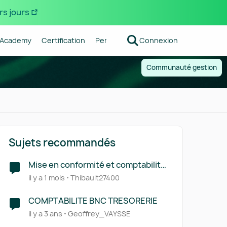
rs jours
Academy
Certification
Pennylane
Connexion
Centre d'aide
Forum R
Communauté gestion
Sujets recommandés
Mise en conformité et comptabilité
de trésorerie
il y a 1 mois
Thibault27400
COMPTABILITE BNC TRESORERIE
il y a 3 ans
Geoffrey_VAYSSE