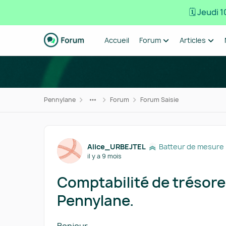
🗓️ Jeudi
Passer au contenu
Accueil
Forum
Articles
Pennylane
Forum
Forum Saisie
Forum Discussion
Alice_URBEJTEL
Batteur de mesure
il y a 9 mois
Comptabilité de trésorer
Pennylane.