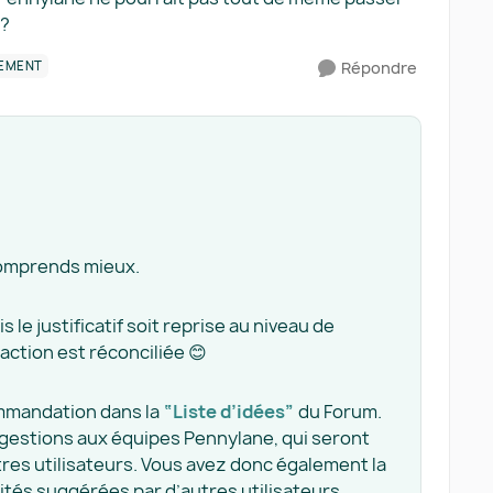
 ?
HEMENT
Répondre
comprends mieux.
s le justificatif soit reprise au niveau de
saction est réconciliée 😊
commandation dans la
“Liste d’idées”
du Forum.
ggestions aux équipes Pennylane, qui seront
tres utilisateurs. Vous avez donc également la
lités suggérées par d’autres utilisateurs.