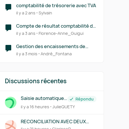
comptabilité de trésorerie avec TVA
il y a 2 ans
Sylvain
Compte de résultat comptabilité de
trésorerie
il y a 3 ans
Florence-Anne_Guigui
Gestion des encaissements de
chèques sans accès à la
il y a 3 mois
André_Fontana
comptabilité dans Pennylane
Discussions récentes
Saisie automatique
Répondu
des factures traitée
il y a 16 heures
JulieQUETY
par Pennylane
RECONCILIATION AVEC DEUX
REGLEMENTS
il y a 21 heures
ClarisseR