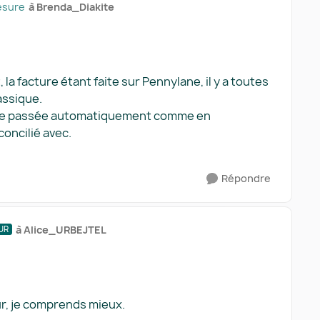
esure
à Brenda_Diakite
a facture étant faite sur Pennylane, il y a toutes
assique.
 être passée automatiquement comme en
oncilié avec.
Répondre
à Alice_URBEJTEL
UR
ur, je comprends mieux.